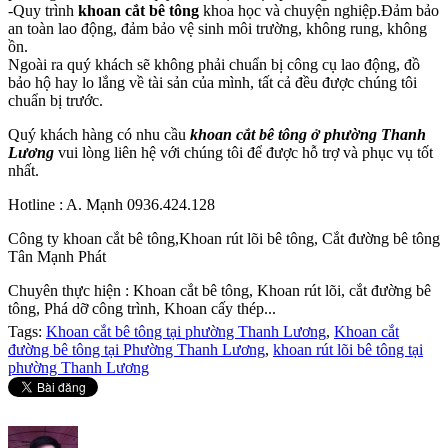
-Quy trình
khoan cắt bê tông
khoa học và chuyện nghiệp.Đảm bảo
an toàn lao động, đảm bảo vệ sinh môi trường, không rung, không
ồn.
Ngoài ra quý khách sẽ không phải chuẩn bị công cụ lao động, đồ
bảo hộ hay lo lắng về tài sản của mình, tất cả đều được chúng tôi
chuẩn bị trước.
Quý khách hàng có nhu cầu
khoan cắt bê tông ở phường Thanh
Lương
vui lòng liên hệ với chúng tôi để được hỗ trợ và phục vụ tốt
nhất.
Hotline : A. Mạnh 0936.424.128
Công ty khoan cắt bê tông,Khoan rút lõi bê tông, Cắt đường bê tông
Tân Mạnh Phát
Chuyên thực hiện : Khoan cắt bê tông, Khoan rút lõi, cắt đường bê
tông, Phá dỡ công trình, Khoan cấy thép...
Tags:
Khoan cắt bê tông tại phường Thanh Lương
,
Khoan cắt
đường bê tông tại Phường Thanh Lương
,
khoan rút lõi bê tông tại
phường Thanh Lương