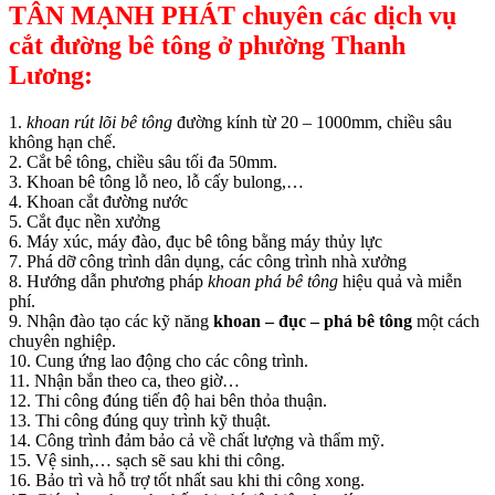
TÂN MẠNH PHÁT chuyên các dịch vụ
cắt đường bê tông ở phường Thanh
Lương:
1.
khoan rút lõi bê tông
đường kính từ 20 – 1000mm, chiều sâu
không hạn chế.
2. Cắt bê tông, chiều sâu tối đa 50mm.
3. Khoan bê tông lỗ neo, lỗ cấy bulong,…
4. Khoan cắt đường nước
5. Cắt đục nền xưởng
6. Máy xúc, máy đào, đục bê tông bằng máy thủy lực
7. Phá dỡ công trình dân dụng, các công trình nhà xưởng
8. Hướng dẫn phương pháp
khoan phá bê tông
hiệu quả và miễn
phí.
9. Nhận đào tạo các kỹ năng
khoan – đục – phá bê tông
một cách
chuyên nghiệp.
10. Cung ứng lao động cho các công trình.
11. Nhận bắn theo ca, theo giờ…
12. Thi công đúng tiến độ hai bên thỏa thuận.
13. Thi công đúng quy trình kỹ thuật.
14. Công trình đảm bảo cả về chất lượng và thẩm mỹ.
15. Vệ sinh,… sạch sẽ sau khi thi công.
16. Bảo trì và hỗ trợ tốt nhất sau khi thi công xong.