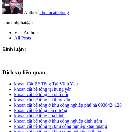
Author:
khoancatbetong
tanmanhphat@a
Visit Author:
All Posts
Bình luận :
Dịch vụ liên quan
khoan Cắt Bê Tông Tại Vĩnh Yên
khoan cắt bê tông tại hưng yên
khoan cắt bê tông tại phố nối
khoan cắt bê tông tại thụy vân
khoan cắt bê tông ở khu công nghiêp phú hà 0936424128
khoan cắt bê tông hải dương
khoan cắt bê tông hòa bình
khoan cắt bê tông ở khu công nghiệp đình trám
khoan cắt bê tông tại khu công nghiệp khai quang
khoan cắt bê tông tại khu công nghiệp bá thiện