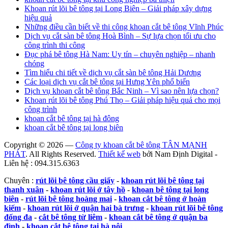
Khoan rút lõi bê tông tại Long Biên – Giải pháp xây dựng
hiệu quả
Những điều cần biết về thi công khoan cắt bê tông Vĩnh Phúc
Dịch vụ cắt sàn bê tông Hoà Bình – Sự lựa chọn tối ưu cho
công trình thi công
Đục phá bê tông Hà Nam: Uy tín – chuyên nghiệp – nhanh
chóng
Tìm hiểu chi tiết về dịch vụ cắt sàn bê tông Hải Dương
Các loại dịch vụ cắt bê tông tại Hưng Yên phổ biến
Dịch vụ khoan cắt bê tông Bắc Ninh – Vì sao nên lựa chọn?
Khoan rút lõi bê tông Phú Thọ – Giải pháp hiệu quả cho mọi
công trình
khoan cắt bê tông tại hà đông
khoan cắt bê tông tại long biên
Copyright © 2026 —
Công ty khoan cắt bê tông TÂN MẠNH
PHÁT
. All Rights Reserved.
Thiết kế web
bởi Nam Định Digital -
Liên hệ : 094.315.6363
Chuyên :
rút lõi bê tông cầu giấy
-
khoan rút lõi bê tông tại
thanh xuân
-
khoan rút lõi ở tây hồ
-
khoan bê tông tại long
biên
-
rút lõi bê tông hoàng mai
-
khoan cắt bê tông ở hoàn
kiếm
-
khoan rút lõi ở quận hai bà trưng
-
khoan rút lõi bê tông
đống đa
-
cắt bê tông từ liêm
-
khoan cắt bê tông ở quận ba
đình
-
khoan cắt bê tông tại hà nội