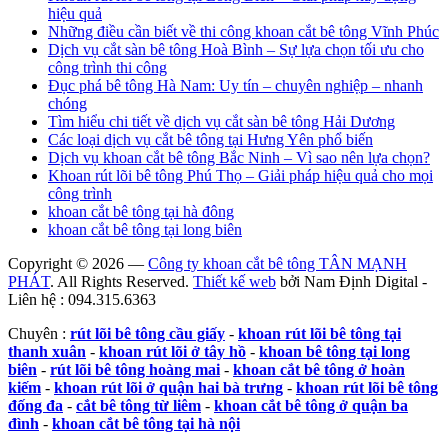
hiệu quả
Những điều cần biết về thi công khoan cắt bê tông Vĩnh Phúc
Dịch vụ cắt sàn bê tông Hoà Bình – Sự lựa chọn tối ưu cho
công trình thi công
Đục phá bê tông Hà Nam: Uy tín – chuyên nghiệp – nhanh
chóng
Tìm hiểu chi tiết về dịch vụ cắt sàn bê tông Hải Dương
Các loại dịch vụ cắt bê tông tại Hưng Yên phổ biến
Dịch vụ khoan cắt bê tông Bắc Ninh – Vì sao nên lựa chọn?
Khoan rút lõi bê tông Phú Thọ – Giải pháp hiệu quả cho mọi
công trình
khoan cắt bê tông tại hà đông
khoan cắt bê tông tại long biên
Copyright © 2026 —
Công ty khoan cắt bê tông TÂN MẠNH
PHÁT
. All Rights Reserved.
Thiết kế web
bởi Nam Định Digital -
Liên hệ : 094.315.6363
Chuyên :
rút lõi bê tông cầu giấy
-
khoan rút lõi bê tông tại
thanh xuân
-
khoan rút lõi ở tây hồ
-
khoan bê tông tại long
biên
-
rút lõi bê tông hoàng mai
-
khoan cắt bê tông ở hoàn
kiếm
-
khoan rút lõi ở quận hai bà trưng
-
khoan rút lõi bê tông
đống đa
-
cắt bê tông từ liêm
-
khoan cắt bê tông ở quận ba
đình
-
khoan cắt bê tông tại hà nội