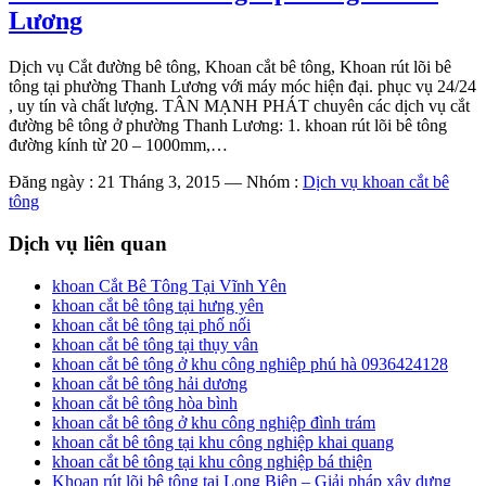
Lương
Dịch vụ Cắt đường bê tông, Khoan cắt bê tông, Khoan rút lõi bê
tông tại phường Thanh Lương với máy móc hiện đại. phục vụ 24/24
, uy tín và chất lượng. TÂN MẠNH PHÁT chuyên các dịch vụ cắt
đường bê tông ở phường Thanh Lương: 1. khoan rút lõi bê tông
đường kính từ 20 – 1000mm,…
Đăng ngày : 21 Tháng 3, 2015
—
Nhóm :
Dịch vụ khoan cắt bê
tông
Dịch vụ liên quan
khoan Cắt Bê Tông Tại Vĩnh Yên
khoan cắt bê tông tại hưng yên
khoan cắt bê tông tại phố nối
khoan cắt bê tông tại thụy vân
khoan cắt bê tông ở khu công nghiêp phú hà 0936424128
khoan cắt bê tông hải dương
khoan cắt bê tông hòa bình
khoan cắt bê tông ở khu công nghiệp đình trám
khoan cắt bê tông tại khu công nghiệp khai quang
khoan cắt bê tông tại khu công nghiệp bá thiện
Khoan rút lõi bê tông tại Long Biên – Giải pháp xây dựng