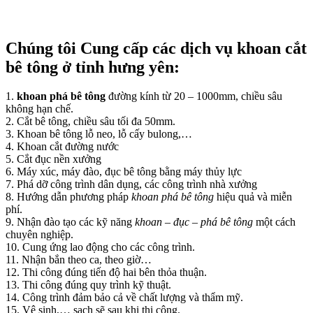
Chúng tôi Cung cấp các dịch vụ khoan cắt
bê tông ở tỉnh hưng yên:
1.
khoan phá bê tông
đường kính từ 20 – 1000mm, chiều sâu
không hạn chế.
2. Cắt bê tông, chiều sâu tối đa 50mm.
3. Khoan bê tông lỗ neo, lỗ cấy bulong,…
4. Khoan cắt đường nước
5. Cắt đục nền xưởng
6. Máy xúc, máy đào, đục bê tông bằng máy thủy lực
7. Phá dỡ công trình dân dụng, các công trình nhà xưởng
8. Hướng dẫn phương pháp
khoan phá bê tông
hiệu quả và miễn
phí.
9. Nhận đào tạo các kỹ năng
khoan – đục – phá bê tông
một cách
chuyên nghiệp.
10. Cung ứng lao động cho các công trình.
11. Nhận bắn theo ca, theo giờ…
12. Thi công đúng tiến độ hai bên thỏa thuận.
13. Thi công đúng quy trình kỹ thuật.
14. Công trình đảm bảo cả về chất lượng và thẩm mỹ.
15. Vệ sinh,… sạch sẽ sau khi thi công.