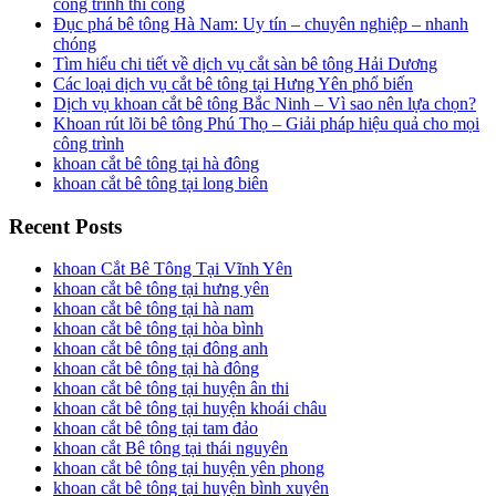
công trình thi công
Đục phá bê tông Hà Nam: Uy tín – chuyên nghiệp – nhanh
chóng
Tìm hiểu chi tiết về dịch vụ cắt sàn bê tông Hải Dương
Các loại dịch vụ cắt bê tông tại Hưng Yên phổ biến
Dịch vụ khoan cắt bê tông Bắc Ninh – Vì sao nên lựa chọn?
Khoan rút lõi bê tông Phú Thọ – Giải pháp hiệu quả cho mọi
công trình
khoan cắt bê tông tại hà đông
khoan cắt bê tông tại long biên
Recent Posts
khoan Cắt Bê Tông Tại Vĩnh Yên
khoan cắt bê tông tại hưng yên
khoan cắt bê tông tại hà nam
khoan cắt bê tông tại hòa bình
khoan cắt bê tông tại đông anh
khoan cắt bê tông tại hà đông
khoan cắt bê tông tại huyện ân thi
khoan cắt bê tông tại huyện khoái châu
khoan cắt bê tông tại tam đảo
khoan cắt Bê tông tại thái nguyên
khoan cắt bê tông tại huyện yên phong
khoan cắt bê tông tại huyện bình xuyên