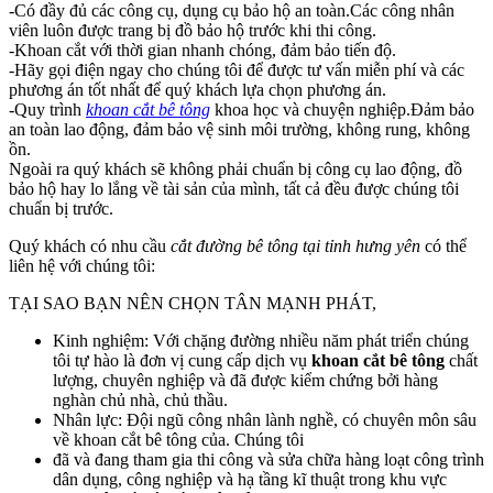
-Có đầy đủ các công cụ, dụng cụ bảo hộ an toàn.Các công nhân
viên luôn được trang bị đồ bảo hộ trước khi thi công.
-Khoan cắt với thời gian nhanh chóng, đảm bảo tiến độ.
-Hãy gọi điện ngay cho chúng tôi để được tư vấn miễn phí và các
phương án tốt nhất để quý khách lựa chọn phương án.
-Quy trình
khoan cắt bê tông
khoa học và chuyện nghiệp.Đảm bảo
an toàn lao động, đảm bảo vệ sinh môi trường, không rung, không
ồn.
Ngoài ra quý khách sẽ không phải chuẩn bị công cụ lao động, đồ
bảo hộ hay lo lắng về tài sản của mình, tất cả đều được chúng tôi
chuẩn bị trước.
Quý khách có nhu cầu
cắt đường bê tông tại tỉnh hưng yên
có thể
liên hệ với chúng tôi:
TẠI SAO BẠN NÊN CHỌN TÂN MẠNH PHÁT,
Kinh nghiệm: Với chặng đường nhiều năm phát triển chúng
tôi tự hào là đơn vị cung cấp dịch vụ
khoan cắt bê tông
chất
lượng, chuyên nghiệp và đã được kiểm chứng bởi hàng
nghàn chủ nhà, chủ thầu.
Nhân lực: Đội ngũ công nhân lành nghề, có chuyên môn sâu
về khoan cắt bê tông của. Chúng tôi
đã và đang tham gia thi công và sửa chữa hàng loạt công trình
dân dụng, công nghiệp và hạ tầng kĩ thuật trong khu vực