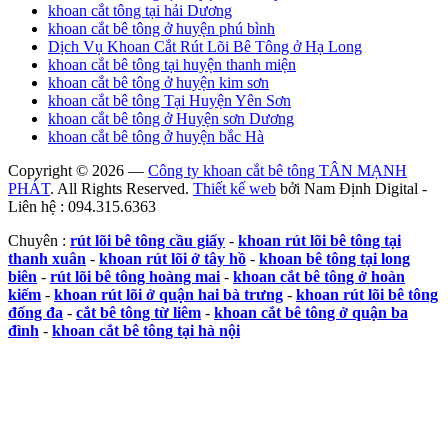
khoan cắt tông tại hải Dương
khoan cắt bê tông ở huyện phú bình
Dịch Vụ Khoan Cắt Rút Lõi Bê Tông ở Hạ Long
khoan cắt bê tông tại huyện thanh miện
khoan cắt bê tông ở huyện kim sơn
khoan cắt bê tông Tại Huyện Yên Sơn
khoan cắt bê tông ở Huyện sơn Dương
khoan cắt bê tông ở huyện bắc Hà
Copyright © 2026 —
Công ty khoan cắt bê tông TÂN MẠNH
PHÁT
. All Rights Reserved.
Thiết kế web
bởi Nam Định Digital -
Liên hệ : 094.315.6363
Chuyên :
rút lõi bê tông cầu giấy
-
khoan rút lõi bê tông tại
thanh xuân
-
khoan rút lõi ở tây hồ
-
khoan bê tông tại long
biên
-
rút lõi bê tông hoàng mai
-
khoan cắt bê tông ở hoàn
kiếm
-
khoan rút lõi ở quận hai bà trưng
-
khoan rút lõi bê tông
đống đa
-
cắt bê tông từ liêm
-
khoan cắt bê tông ở quận ba
đình
-
khoan cắt bê tông tại hà nội