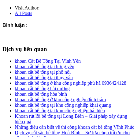
Visit Author:
All Posts
Bình luận :
Dịch vụ liên quan
khoan Cắt Bê Tông Tại Vĩnh Yên
khoan cắt bê tông tại hưng yên
khoan cắt bê tông tại phố nối
khoan cắt bê tông tại thụy vân
khoan cắt bê tông ở khu công nghiêp phú hà 0936424128
khoan cắt bê tông hải dương
khoan cắt bê tông hòa bình
khoan cắt bê tông ở khu công nghiệp đình trám
khoan cắt bê tông tại khu công nghiệp khai quang
khoan cắt bê tông tại khu công nghiệp bá thiện
Khoan rút lõi bê tông tại Long Biên – Giải pháp xây dựng
hiệu quả
Những điều cần biết về thi công khoan cắt bê tông Vĩnh Phúc
Dịch vụ cắt sàn bê tông Hoà Bình – Sự lựa chọn tối ưu cho