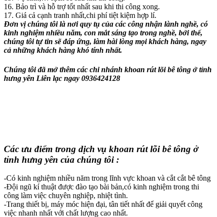
16. Bảo trì và hỗ trợ tốt nhất sau khi thi công xong.
17. Giá cả cạnh tranh nhất,chi phí tiệt kiệm hợp lí.
Đơn vị chúng tôi là nơi quy tụ của các công nhận lành nghề, có
kinh nghiệm nhiều năm, con mắt sáng tạo trong nghề, bởi thế,
chúng tôi tự tin sẽ đáp ứng, làm hài lòng mọi khách hàng, ngay
cả những khách hàng khó tính nhất.
Chúng tôi đã mở thêm các chi nhánh khoan rút lõi bê tông ở tỉnh
hưng yên Liên lạc ngay 0936424128
Các ưu điểm trong dịch vụ khoan rút lõi bê tông ở
tỉnh hưng yên của chúng tôi :
-Có kinh nghiệm nhiều năm trong lĩnh vực khoan và cắt cắt bê tông
-Đội ngũ kí thuật được đào tạo bài bản,có kinh nghiệm trong thi
công làm việc chuyên nghiệp, nhiệt tình.
-Trang thiết bị, máy móc hiện đại, tân tiết nhất để giải quyết công
việc nhanh nhất với chất lượng cao nhất.