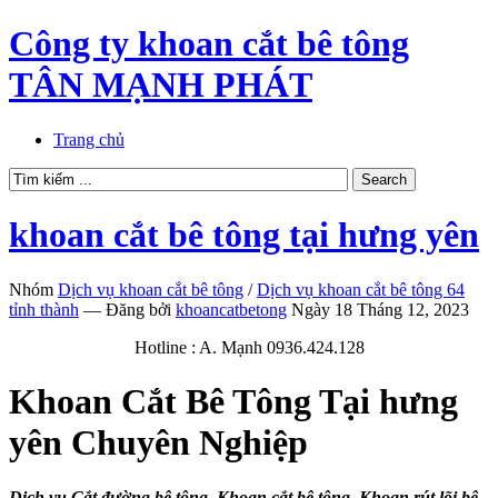
Công ty khoan cắt bê tông
TÂN MẠNH PHÁT
Trang chủ
khoan cắt bê tông tại hưng yên
Nhóm
Dịch vụ khoan cắt bê tông
/
Dịch vụ khoan cắt bê tông 64
tỉnh thành
—
Đăng bởi
khoancatbetong
Ngày 18 Tháng 12, 2023
Hotline : A. Mạnh 0936.424.128
Khoan Cắt Bê Tông Tại hưng
yên Chuyên Nghiệp
Dịch vụ Cắt đường bê tông, Khoan cắt bê tông, Khoan rút lõi bê