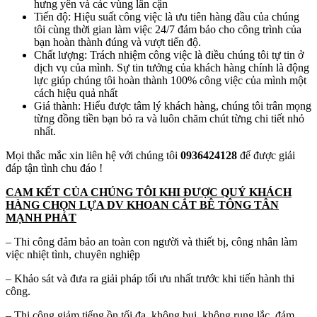
hưng yên và các vùng lân cận
Tiến độ: Hiệu suất công việc là ưu tiên hàng đầu của chúng
tôi cùng thời gian làm việc 24/7 đảm bảo cho công trình của
bạn hoàn thành đúng và vượt tiến độ.
Chất lượng: Trách nhiệm công việc là điều chúng tôi tự tin ở
dịch vụ của mình. Sự tin tưởng của khách hàng chính là động
lực giúp chúng tôi hoàn thành 100% công việc của mình một
cách hiệu quả nhất
Giá thành: Hiểu được tâm lý khách hàng, chúng tôi trân mọng
từng đồng tiền bạn bỏ ra và luôn chăm chút từng chi tiết nhỏ
nhất.
Mọi thắc mắc xin liên hệ với chúng tôi
0936424128
để được giải
đáp tận tình chu đáo !
CAM KẾT CỦA CHÚNG TÔI KHI ĐƯỢC QUÝ KHÁCH
HÀNG CHỌN LỰA DV KHOAN CẮT BÊ TÔNG TÂN
MẠNH PHÁT
– Thi công đảm bảo an toàn con người và thiết bị, công nhân làm
việc nhiệt tình, chuyên nghiệp
– Khảo sát và đưa ra giải pháp tối ưu nhất trước khi tiến hành thi
công.
– Thi công giảm tiếng ồn tối đa, không bụi, không rung lắc, đảm