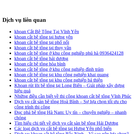
Dịch vụ liên quan
khoan Cắt Bê Tông Tại Vĩnh Yên
khoan cắt bê tông tại hưng yên
khoan cắt bê tông tại phố nối
khoan cắt bê tông tại thụy vân
khoan cắt bê tông ở khu công nghiêp phú hà 0936424128
khoan cắt bê tông hải dương
khoan cắt bê tông hòa bình
khoan cắt bê tông ở khu công nghiệp đình trám
khoan cắt bê tông tại khu công nghiệp khai quang
khoan cắt bê tông tại khu công nghiệp bá thiện
Khoan rút lõi bê tông tại Long Biên – Giải pháp xây dựng
hiệu quả
Những điều cần biết về thi công khoan cắt bê tông Vĩnh Phúc
Dịch vụ cắt sàn bê tông Hoà Bình – Sự lựa chọn tối ưu cho
công trình thi công
Đục phá bê tông Hà Nam: Uy tín – chuyên nghiệp – nhanh
chóng
Tìm hiểu chi tiết về dịch vụ cắt sàn bê tông Hải Dương
Các loại dịch vụ cắt bê tông tại Hưng Yên phổ biến
Dịch vụ khoan cắt bê tông Bắc Ninh – Vì sao nên lựa chọn?