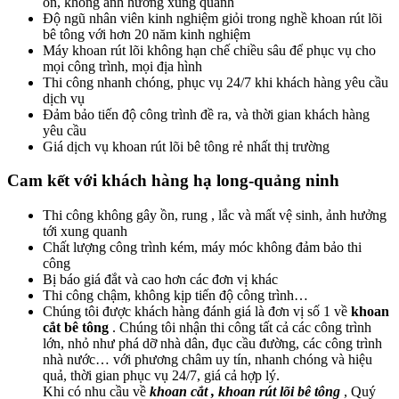
ồn, không ảnh hưởng xung quanh
Độ ngũ nhân viên kinh nghiệm giỏi trong nghề khoan rút lõi
bê tông với hơn 20 năm kinh nghiệm
Máy khoan rút lõi không hạn chế chiều sâu để phục vụ cho
mọi công trình, mọi địa hình
Thi công nhanh chóng, phục vụ 24/7 khi khách hàng yêu cầu
dịch vụ
Đảm bảo tiến độ công trình đề ra, và thời gian khách hàng
yêu cầu
Giá dịch vụ khoan rút lõi bê tông rẻ nhất thị trường
Cam kết với khách hàng hạ long-quảng ninh
Thi công không gây ồn, rung , lắc và mất vệ sinh, ảnh hưởng
tới xung quanh
Chất lượng công trình kém, máy móc không đảm bảo thi
công
Bị báo giá đắt và cao hơn các đơn vị khác
Thi công chậm, không kịp tiến độ công trình…
Chúng tôi được khách hàng đánh giá là đơn vị số 1 về
khoan
cắt bê tông
. Chúng tôi nhận thi công tất cả các công trình
lớn, nhỏ như phá dỡ nhà dân, đục cầu đường, các công trình
nhà nước… với phương châm uy tín, nhanh chóng và hiệu
quả, thời gian phục vụ 24/7, giá cả hợp lý.
Khi có nhu cầu về
khoan cắt , khoan rút lõi bê tông
, Quý