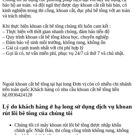
bảo hộ an toàn. và đội ngũ thợ được dạy khoan cắt rất bài bản, có
kinh nghiệm trong thi công, khoan cắt, đục phá bê tông với an toàn
và trách nhiệm.
Khi thực hiện khoan cắt bê tông chúng tôi luôn cam kết :
– Thực hiện với thời gian nhanh chóng, đảm bảo tiến độ
– Quy trình khoan cắt bê tông khoa học, chuyên nghiệp
– Đảm bảo vệ sinh môi trường, không rung, không ổn
– Giá cả cạnh tranh nhất với chi phí hợp lý
– Gọi là có, tư vấn miễn phí, phục vụ 24/7 cả thứ 7 và chủ nhật.
Ngoài khoan cắt bê tông tại hại long Đơn vị còn có nhiều chi nhánh
trên toàn quốc.Khách hàng có nhu cầu khoan cắt bê tông liên
hệ.0936424128
Lý do khách hàng ở hạ long sử dụng dịch vụ khoan
rút lõi bê tông của chúng tôi
Chúng tôi có máy khoan rút lõi bê tông được nhập khẩu
chính gốc Nhật Bản, thi công công trình không rung, không