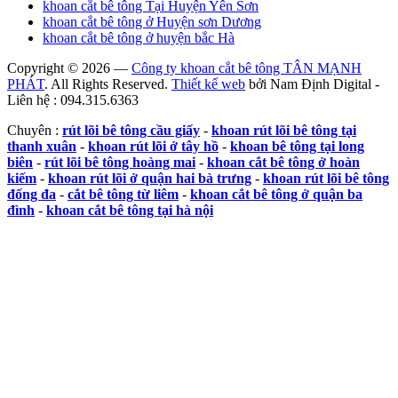
khoan cắt bê tông Tại Huyện Yên Sơn
khoan cắt bê tông ở Huyện sơn Dương
khoan cắt bê tông ở huyện bắc Hà
Copyright © 2026 —
Công ty khoan cắt bê tông TÂN MẠNH
PHÁT
. All Rights Reserved.
Thiết kế web
bởi Nam Định Digital -
Liên hệ : 094.315.6363
Chuyên :
rút lõi bê tông cầu giấy
-
khoan rút lõi bê tông tại
thanh xuân
-
khoan rút lõi ở tây hồ
-
khoan bê tông tại long
biên
-
rút lõi bê tông hoàng mai
-
khoan cắt bê tông ở hoàn
kiếm
-
khoan rút lõi ở quận hai bà trưng
-
khoan rút lõi bê tông
đống đa
-
cắt bê tông từ liêm
-
khoan cắt bê tông ở quận ba
đình
-
khoan cắt bê tông tại hà nội