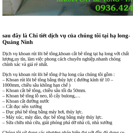
sau đây là Chi tiết dịch vụ của chúng tôi tại hạ long-
Quảng Ninh
Dịch vụ khoan rút lõi bê tông,khoan cắt bê tông tại hạ long với chất
lượng,uy tín, làm việc phong cách chuyên nghiệp.nhanh chóng
chính xác và giá rẻ nhất.
Dịch vụ khoan rút lõi bê tông ở hạ long của chúng tôi gồm :
– Khoan rút lõi bê tông bằng thủy lực ( đường kính từ 10 –
1000mm, chiều sâu không hạn chế )
– Khoan cắt bê tông, chiều sâu tối đa 50mm.
– Khoan bê tông lỗ neo, lỗ cấy bulong,…
– Khoan cắt đường nước
– Cắt đục nền xưởng
– Đục phá bê tông bằng máy hơi, thủy lực.
– Máy xúc, máy đào, đục bê tông bằng máy thủy lực.
– Sửa chữa nhà cửa, giải phóng phá dỡ nhà cũ, nhà xưởng
Chúng tôi sử dụng các phương pháp hiện đại với đầy đủ dụng cụ