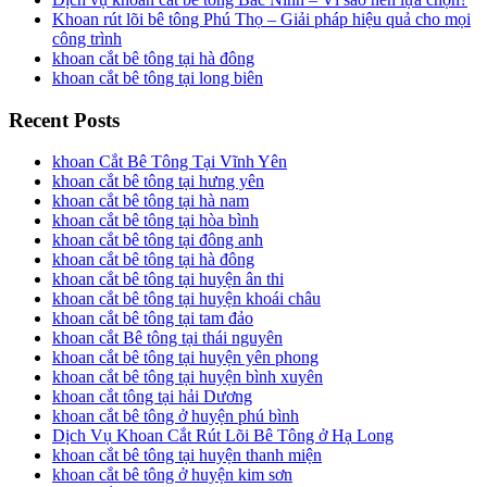
Khoan rút lõi bê tông Phú Thọ – Giải pháp hiệu quả cho mọi
công trình
khoan cắt bê tông tại hà đông
khoan cắt bê tông tại long biên
Recent Posts
khoan Cắt Bê Tông Tại Vĩnh Yên
khoan cắt bê tông tại hưng yên
khoan cắt bê tông tại hà nam
khoan cắt bê tông tại hòa bình
khoan cắt bê tông tại đông anh
khoan cắt bê tông tại hà đông
khoan cắt bê tông tại huyện ân thi
khoan cắt bê tông tại huyện khoái châu
khoan cắt bê tông tại tam đảo
khoan cắt Bê tông tại thái nguyên
khoan cắt bê tông tại huyện yên phong
khoan cắt bê tông tại huyện bình xuyên
khoan cắt tông tại hải Dương
khoan cắt bê tông ở huyện phú bình
Dịch Vụ Khoan Cắt Rút Lõi Bê Tông ở Hạ Long
khoan cắt bê tông tại huyện thanh miện
khoan cắt bê tông ở huyện kim sơn