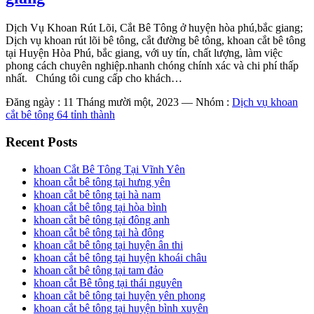
Dịch Vụ Khoan Rút Lõi, Cắt Bê Tông ở huyện hòa phú,bắc giang;
Dịch vụ khoan rút lõi bê tông, cắt đường bê tông, khoan cắt bê tông
tại Huyện Hòa Phú, bắc giang, với uy tín, chất lượng, làm việc
phong cách chuyên nghiệp.nhanh chóng chính xác và chi phí thấp
nhất. Chúng tôi cung cấp cho khách…
Đăng ngày : 11 Tháng mười một, 2023
—
Nhóm :
Dịch vụ khoan
cắt bê tông 64 tỉnh thành
Recent Posts
khoan Cắt Bê Tông Tại Vĩnh Yên
khoan cắt bê tông tại hưng yên
khoan cắt bê tông tại hà nam
khoan cắt bê tông tại hòa bình
khoan cắt bê tông tại đông anh
khoan cắt bê tông tại hà đông
khoan cắt bê tông tại huyện ân thi
khoan cắt bê tông tại huyện khoái châu
khoan cắt bê tông tại tam đảo
khoan cắt Bê tông tại thái nguyên
khoan cắt bê tông tại huyện yên phong
khoan cắt bê tông tại huyện bình xuyên