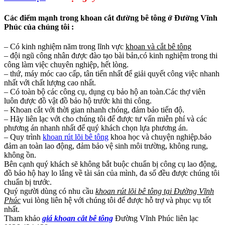
Các điểm mạnh trong khoan cắt đường bê tông ở Đường Vĩnh
Phúc của chúng tôi :
– Có kinh nghiệm năm trong lĩnh vực
khoan và cắt bê tông
– đội ngũ công nhân được đào tạo bài bản,có kinh nghiệm trong thi
công làm việc chuyên nghiệp, hết lòng.
– thứ, máy móc cao cấp, tân tiến nhất để giải quyết công việc nhanh
nhất với chất lượng cao nhất.
– Có toàn bộ các công cụ, dụng cụ bảo hộ an toàn.Các thợ viên
luôn được đồ vật đồ bảo hộ trước khi thi công.
– Khoan cắt với thời gian nhanh chóng, đảm bảo tiến độ.
– Hãy liên lạc với cho chúng tôi để được tư vấn miễn phí và các
phương án nhanh nhất để quý khách chọn lựa phương án.
– Quy trình
khoan rút lõi bê tông
khoa học và chuyện nghiệp.bảo
đảm an toàn lao động, đảm bảo vệ sinh môi trường, không rung,
không ồn.
Bên cạnh quý khách sẽ không bắt buộc chuẩn bị công cụ lao động,
đồ bảo hộ hay lo lắng về tài sản của mình, đa số đều được chúng tôi
chuẩn bị trước.
Quý người dùng có nhu cầu
khoan rút lõi bê tông tại Đường Vĩnh
Phúc
vui lòng liên hệ với chúng tôi để được hỗ trợ và phục vụ tốt
nhất.
Tham khảo
giá khoan cắt bê tông
Đường Vĩnh Phúc liên lạc