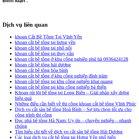
Bình luận :
Dịch vụ liên quan
khoan Cắt Bê Tông Tại Vĩnh Yên
khoan cắt bê tông tại hưng yên
khoan cắt bê tông tại phố nối
khoan cắt bê tông tại thụy vân
khoan cắt bê tông ở khu công nghiêp phú hà 0936424128
khoan cắt bê tông hải dương
khoan cắt bê tông hòa bình
khoan cắt bê tông ở khu công nghiệp đình trám
khoan cắt bê tông tại khu công nghiệp khai quang
khoan cắt bê tông tại khu công nghiệp bá thiện
Khoan rút lõi bê tông tại Long Biên – Giải pháp xây dựng
hiệu quả
Những điều cần biết về thi công khoan cắt bê tông Vĩnh Phúc
Dịch vụ cắt sàn bê tông Hoà Bình – Sự lựa chọn tối ưu cho
công trình thi công
Đục phá bê tông Hà Nam: Uy tín – chuyên nghiệp – nhanh
chóng
Tìm hiểu chi tiết về dịch vụ cắt sàn bê tông Hải Dương
Các loại dịch vụ cắt bê tông tại Hưng Yên phổ biến