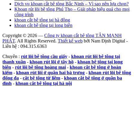
Dịch vụ khoan cắt bê tông Bắc Ninh – Vì sao nên lựa chọn?
Khoan rút lõi bê tông Phú Thọ – Giải pháp hiệu quả cho mọi
công trình
khoan cắt bê tông tại hà đông
khoan cắt bê tông tại long biên
Copyright © 2026 —
Công ty khoan cắt bê tông TÂN MẠNH
PHÁT
. All Rights Reserved.
Thiết kế web
bởi Nam Định Digital -
Liên hệ : 094.315.6363
Chuyên :
rút lõi bê tông cầu giấy
-
khoan rút lõi bê tông tại
thanh xuân
-
khoan rút lõi ở tây hồ
-
khoan bê tông tại long
biên
-
rút lõi bê tông hoàng mai
-
khoan cắt bê tông ở hoàn
kiếm
-
khoan rút lõi ở quận hai bà trưng
-
khoan rút lõi bê tông
đống đa
-
cắt bê tông từ liêm
-
khoan cắt bê tông ở quận ba
đình
-
khoan cắt bê tông tại hà nội