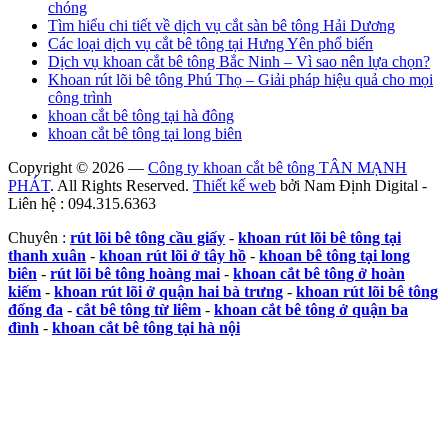
chóng
Tìm hiểu chi tiết về dịch vụ cắt sàn bê tông Hải Dương
Các loại dịch vụ cắt bê tông tại Hưng Yên phổ biến
Dịch vụ khoan cắt bê tông Bắc Ninh – Vì sao nên lựa chọn?
Khoan rút lõi bê tông Phú Thọ – Giải pháp hiệu quả cho mọi
công trình
khoan cắt bê tông tại hà đông
khoan cắt bê tông tại long biên
Copyright © 2026 —
Công ty khoan cắt bê tông TÂN MẠNH
PHÁT
. All Rights Reserved.
Thiết kế web
bởi Nam Định Digital -
Liên hệ : 094.315.6363
Chuyên :
rút lõi bê tông cầu giấy
-
khoan rút lõi bê tông tại
thanh xuân
-
khoan rút lõi ở tây hồ
-
khoan bê tông tại long
biên
-
rút lõi bê tông hoàng mai
-
khoan cắt bê tông ở hoàn
kiếm
-
khoan rút lõi ở quận hai bà trưng
-
khoan rút lõi bê tông
đống đa
-
cắt bê tông từ liêm
-
khoan cắt bê tông ở quận ba
đình
-
khoan cắt bê tông tại hà nội