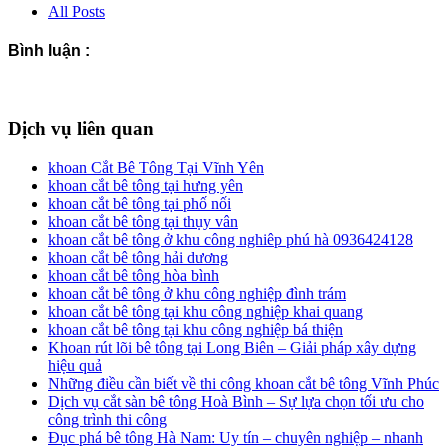
All Posts
Bình luận :
Dịch vụ liên quan
khoan Cắt Bê Tông Tại Vĩnh Yên
khoan cắt bê tông tại hưng yên
khoan cắt bê tông tại phố nối
khoan cắt bê tông tại thụy vân
khoan cắt bê tông ở khu công nghiêp phú hà 0936424128
khoan cắt bê tông hải dương
khoan cắt bê tông hòa bình
khoan cắt bê tông ở khu công nghiệp đình trám
khoan cắt bê tông tại khu công nghiệp khai quang
khoan cắt bê tông tại khu công nghiệp bá thiện
Khoan rút lõi bê tông tại Long Biên – Giải pháp xây dựng
hiệu quả
Những điều cần biết về thi công khoan cắt bê tông Vĩnh Phúc
Dịch vụ cắt sàn bê tông Hoà Bình – Sự lựa chọn tối ưu cho
công trình thi công
Đục phá bê tông Hà Nam: Uy tín – chuyên nghiệp – nhanh