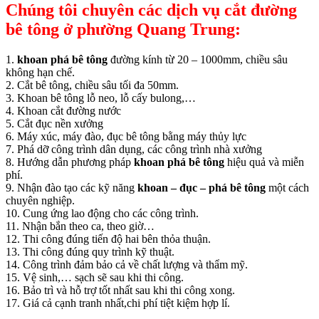
Chúng tôi chuyên các dịch vụ cắt đường
bê tông ở phường Quang Trung:
1.
khoan phá bê tông
đường kính từ 20 – 1000mm, chiều sâu
không hạn chế.
2. Cắt bê tông, chiều sâu tối đa 50mm.
3. Khoan bê tông lỗ neo, lỗ cấy bulong,…
4. Khoan cắt đường nước
5. Cắt đục nền xưởng
6. Máy xúc, máy đào, đục bê tông bằng máy thủy lực
7. Phá dỡ công trình dân dụng, các công trình nhà xưởng
8. Hướng dẫn phương pháp
khoan phá bê tông
hiệu quả và miễn
phí.
9. Nhận đào tạo các kỹ năng
khoan – đục – phá bê tông
một cách
chuyên nghiệp.
10. Cung ứng lao động cho các công trình.
11. Nhận bắn theo ca, theo giờ…
12. Thi công đúng tiến độ hai bên thỏa thuận.
13. Thi công đúng quy trình kỹ thuật.
14. Công trình đảm bảo cả về chất lượng và thẩm mỹ.
15. Vệ sinh,… sạch sẽ sau khi thi công.
16. Bảo trì và hỗ trợ tốt nhất sau khi thi công xong.
17. Giá cả cạnh tranh nhất,chi phí tiệt kiệm hợp lí.