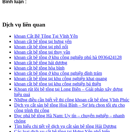
Bình luận :
Dịch vụ liên quan
khoan Cắt Bê Tông Tại Vĩnh Yên
khoan cắt bê tông tại hưng yên
khoan cắt bê tông tại phố nối
khoan cắt bê tông tại thụy vân
khoan cắt bê tông ở khu công nghiêp phú hà 0936424128
khoan cắt bê tông hải dương
khoan cắt bê tông hòa bình
khoan cắt bê tông ở khu công nghiệp đình trám
khoan cắt bê tông tại khu công nghiệp khai quang
khoan cắt bê tông tại khu công nghiệp bá thiện
Khoan rút lõi bê tông tại Long Biên – Giải pháp xây dựng
hiệu quả
Những điều cần biết về thi công khoan cắt bê tông Vĩnh Phúc
Dịch vụ cắt sàn bê tông Hoà Bình – Sự lựa chọn tối ưu cho
công trình thi công
Đục phá bê tông Hà Nam: Uy tín – chuyên nghiệp – nhanh
chóng
Tìm hiểu chi tiết về dịch vụ cắt sàn bê tông Hải Dương
Các loại dịch vụ cắt bê tông tại Hưng Yên phổ biến