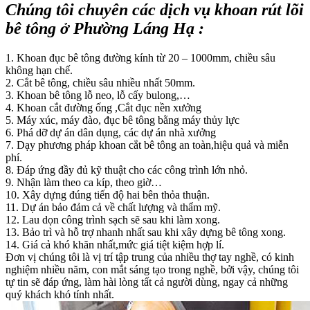
Chúng tôi chuyên các dịch vụ khoan rút lõi
bê tông ở Phường Láng Hạ :
1. Khoan đục bê tông đường kính từ 20 – 1000mm, chiều sâu
không hạn chế.
2. Cắt bê tông, chiều sâu nhiều nhất 50mm.
3. Khoan bê tông lỗ neo, lỗ cấy bulong,…
4. Khoan cắt đường ống ,Cắt đục nền xưởng
5. Máy xúc, máy đào, đục bê tông bằng máy thủy lực
6. Phá dỡ dự án dân dụng, các dự án nhà xưởng
7. Dạy phương pháp khoan cắt bê tông an toàn,hiệu quả và miễn
phí.
8. Đáp ứng đầy đủ kỹ thuật cho các công trình lớn nhỏ.
9. Nhận làm theo ca kíp, theo giờ…
10. Xây dựng đúng tiến độ hai bên thỏa thuận.
11. Dự án bảo đảm cả về chất lượng và thẩm mỹ.
12. Lau dọn công trình sạch sẽ sau khi làm xong.
13. Bảo trì và hỗ trợ nhanh nhất sau khi xây dựng bê tông xong.
14. Giá cả khó khăn nhất,mức giá tiệt kiệm hợp lí.
Đơn vị chúng tôi là vị trí tập trung của nhiều thợ tay nghề, có kinh
nghiệm nhiều năm, con mắt sáng tạo trong nghề, bởi vậy, chúng tôi
tự tin sẽ đáp ứng, làm hài lòng tất cả người dùng, ngay cả những
quý khách khó tính nhất.