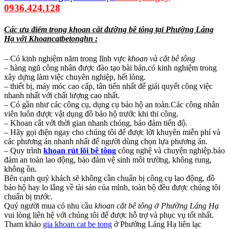
0936.424.128
Các ưu điểm trong khoan cắt đường bê tông tại Phường Láng
Hạ với Khoancatbetonghn :
– Có kinh nghiệm năm trong lĩnh vực
khoan và cắt bê tông
– hàng ngũ công nhân được đào tạo bài bản,có kinh nghiệm trong
xây dựng làm việc chuyên nghiệp, hết lòng.
– thiết bị, máy móc cao cấp, tân tiến nhất để giải quyết công việc
nhanh nhất với chất lượng cao nhất.
– Có gần như các công cụ, dụng cụ bảo hộ an toàn.Các công nhân
viên luôn được vật dụng đồ bảo hộ trước khi thi công.
– Khoan cắt với thời gian nhanh chóng, bảo đảm tiến độ.
– Hãy gọi điện ngay cho chúng tôi để được lời khuyên miễn phí và
các phương án nhanh nhất để người dùng chọn lựa phương án.
– Quy trình
khoan rút lõi bê tông
công nghệ và chuyện nghiệp.bảo
đảm an toàn lao động, bảo đảm vệ sinh môi trường, không rung,
không ồn.
Bên cạnh quý khách sẽ không cần chuẩn bị công cụ lao động, đồ
bảo hộ hay lo lắng về tài sản của mình, toàn bộ đều được chúng tôi
chuẩn bị trước.
Quý người mua có nhu cầu
khoan cắt bê tông ở Phường Láng Hạ
vui lòng liên hệ với chúng tôi để được hỗ trợ và phục vụ tốt nhất.
Tham khảo
gia khoan cat be tong
ở Phường Láng Hạ liên lạc