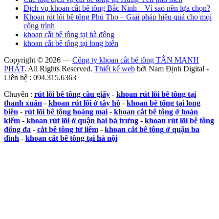
Dịch vụ khoan cắt bê tông Bắc Ninh – Vì sao nên lựa chọn?
Khoan rút lõi bê tông Phú Thọ – Giải pháp hiệu quả cho mọi
công trình
khoan cắt bê tông tại hà đông
khoan cắt bê tông tại long biên
Copyright © 2026 —
Công ty khoan cắt bê tông TÂN MẠNH
PHÁT
. All Rights Reserved.
Thiết kế web
bởi Nam Định Digital -
Liên hệ : 094.315.6363
Chuyên :
rút lõi bê tông cầu giấy
-
khoan rút lõi bê tông tại
thanh xuân
-
khoan rút lõi ở tây hồ
-
khoan bê tông tại long
biên
-
rút lõi bê tông hoàng mai
-
khoan cắt bê tông ở hoàn
kiếm
-
khoan rút lõi ở quận hai bà trưng
-
khoan rút lõi bê tông
đống đa
-
cắt bê tông từ liêm
-
khoan cắt bê tông ở quận ba
đình
-
khoan cắt bê tông tại hà nội