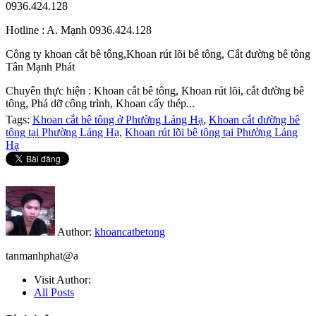
0936.424.128
Hotline : A. Mạnh 0936.424.128
Công ty khoan cắt bê tông,Khoan rút lõi bê tông, Cắt đường bê tông
Tân Mạnh Phát
Chuyên thực hiện : Khoan cắt bê tông, Khoan rút lõi, cắt đường bê
tông, Phá dỡ công trình, Khoan cấy thép...
Tags:
Khoan cắt bê tông ở Phường Láng Hạ
,
Khoan cắt đường bê
tông tại Phường Láng Hạ
,
Khoan rút lõi bê tông tại Phường Láng
Hạ
Author:
khoancatbetong
tanmanhphat@a
Visit Author:
All Posts