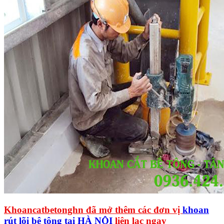
Khoancatbetonghn đã mở thêm các đơn vị
khoan
rút lõi bê tông tại HÀ NỘI
liên lạc ngay