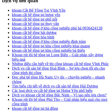
Dịch vụ liên quan
khoan Cắt Bê Tông Tại Vĩnh Yên
khoan cắt bê tông tại hưng yên
khoan cắt bê tông tại phố nối
khoan cắt bê tông tại thụy vân
khoan cắt bê tông ở khu công nghiêp phú hà 0936424128
khoan cắt bê tông hải dương
khoan cắt bê tông hòa bình
khoan cắt bê tông ở khu công nghiệp đình trám
khoan cắt bê tông tại khu công nghiệp khai quang
khoan cắt bê tông tại khu công nghiệp bá thiện
Khoan rút lõi bê tông tại Long Biên – Giải pháp xây dựng
hiệu quả
Những điều cần biết về thi công khoan cắt bê tông Vĩnh Phúc
Dịch vụ cắt sàn bê tông Hoà Bình – Sự lựa chọn tối ưu cho
công trình thi công
Đục phá bê tông Hà Nam: Uy tín – chuyên nghiệp – nhanh
chóng
Tìm hiểu chi tiết về dịch vụ cắt sàn bê tông Hải Dương
Các loại dịch vụ cắt bê tông tại Hưng Yên phổ biến
Dịch vụ khoan cắt bê tông Bắc Ninh – Vì sao nên lựa chọn?
Khoan rút lõi bê tông Phú Thọ – Giải pháp hiệu quả cho mọi
công trình
khoan cắt bê tông tại hà đông