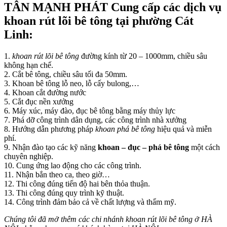
TÂN MẠNH PHÁT Cung cấp các dịch vụ
khoan rút lõi bê tông tại phường Cát
Linh:
1.
khoan rút lõi bê tông
đường kính từ 20 – 1000mm, chiều sâu
không hạn chế.
2. Cắt bê tông, chiều sâu tối đa 50mm.
3. Khoan bê tông lỗ neo, lỗ cấy bulong,…
4. Khoan cắt đường nước
5. Cắt đục nền xưởng
6. Máy xúc, máy đào, đục bê tông bằng máy thủy lực
7. Phá dỡ công trình dân dụng, các công trình nhà xưởng
8. Hướng dẫn phương pháp
khoan phá bê tông
hiệu quả và miễn
phí.
9. Nhận đào tạo các kỹ năng
khoan – đục – phá bê tông
một cách
chuyên nghiệp.
10. Cung ứng lao động cho các công trình.
11. Nhận bắn theo ca, theo giờ…
12. Thi công đúng tiến độ hai bên thỏa thuận.
13. Thi công đúng quy trình kỹ thuật.
14. Công trình đảm bảo cả về chất lượng và thẩm mỹ.
Chúng tôi đã mở thêm các chi nhánh khoan rút lõi bê tông ở HÀ