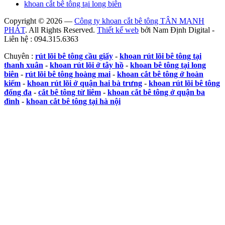
khoan cắt bê tông tại long biên
Copyright © 2026 —
Công ty khoan cắt bê tông TÂN MẠNH
PHÁT
. All Rights Reserved.
Thiết kế web
bởi Nam Định Digital -
Liên hệ : 094.315.6363
Chuyên :
rút lõi bê tông cầu giấy
-
khoan rút lõi bê tông tại
thanh xuân
-
khoan rút lõi ở tây hồ
-
khoan bê tông tại long
biên
-
rút lõi bê tông hoàng mai
-
khoan cắt bê tông ở hoàn
kiếm
-
khoan rút lõi ở quận hai bà trưng
-
khoan rút lõi bê tông
đống đa
-
cắt bê tông từ liêm
-
khoan cắt bê tông ở quận ba
đình
-
khoan cắt bê tông tại hà nội