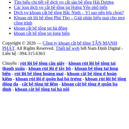
Tìm hiểu chi tiết về dịch vụ cắt sàn bê tông Hải Dương
Các loại dịch vụ cắt bê tông tại Hưng Yên phổ biến
Dịch vụ khoan cắt bê tông Bắc Ninh – Vì sao nên lựa chọn?
Khoan rút lõi bê tông Phú Thọ – Giải pháp hiệu quả cho mọi
công trình
khoan cắt bê tông tại hà đông
khoan cắt bê tông tại long biên
Copyright © 2026 —
Công ty khoan cắt bê tông TÂN MẠNH
PHÁT
. All Rights Reserved.
Thiết kế web
bởi Nam Định Digital -
Liên hệ : 094.315.6363
Chuyên :
rút lõi bê tông cầu giấy
-
khoan rút lõi bê tông tại
thanh xuân
-
khoan rút lõi ở tây hồ
-
khoan bê tông tại long
biên
-
rút lõi bê tông hoàng mai
-
khoan cắt bê tông ở hoàn
kiếm
-
khoan rút lõi ở quận hai bà trưng
-
khoan rút lõi bê tông
đống đa
-
cắt bê tông từ liêm
-
khoan cắt bê tông ở quận ba
đình
-
khoan cắt bê tông tại hà nội