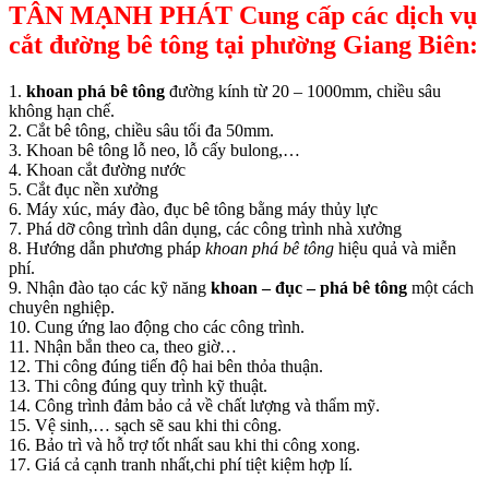
TÂN MẠNH PHÁT Cung cấp các dịch vụ
cắt đường bê tông tại phường Giang Biên:
1.
khoan phá bê tông
đường kính từ 20 – 1000mm, chiều sâu
không hạn chế.
2. Cắt bê tông, chiều sâu tối đa 50mm.
3. Khoan bê tông lỗ neo, lỗ cấy bulong,…
4. Khoan cắt đường nước
5. Cắt đục nền xưởng
6. Máy xúc, máy đào, đục bê tông bằng máy thủy lực
7. Phá dỡ công trình dân dụng, các công trình nhà xưởng
8. Hướng dẫn phương pháp
khoan phá bê tông
hiệu quả và miễn
phí.
9. Nhận đào tạo các kỹ năng
khoan – đục – phá bê tông
một cách
chuyên nghiệp.
10. Cung ứng lao động cho các công trình.
11. Nhận bắn theo ca, theo giờ…
12. Thi công đúng tiến độ hai bên thỏa thuận.
13. Thi công đúng quy trình kỹ thuật.
14. Công trình đảm bảo cả về chất lượng và thẩm mỹ.
15. Vệ sinh,… sạch sẽ sau khi thi công.
16. Bảo trì và hỗ trợ tốt nhất sau khi thi công xong.
17. Giá cả cạnh tranh nhất,chi phí tiệt kiệm hợp lí.