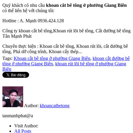
Quý khách có nhu cầu
khoan cắt bê tông ở phường Giang Biên
có thể liên hệ với chúng tôi:
Hotline : A. Mạnh 0936.424.128
Công ty khoan cắt bê tông,Khoan rút lõi bê tông, Cắt đường bê tông
Tân Mạnh Phát
Chuyên thực hiện : Khoan cắt bê tông, Khoan rút lõi, cắt đường bê
tông, Phá dỡ công trình, Khoan cấy thép...
Tags:
Khoan cắt bê tông ở phường Giang Biên
,
khoan cắt đường bê
tông ở phường Giang Biên
,
khoan rút lõi bê tông ở phường Giang
Biên
Author:
khoancatbetong
tanmanhphat@a
Visit Author:
All Posts