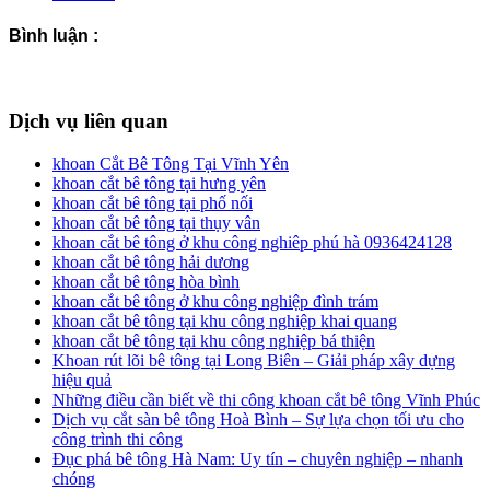
Bình luận :
Dịch vụ liên quan
khoan Cắt Bê Tông Tại Vĩnh Yên
khoan cắt bê tông tại hưng yên
khoan cắt bê tông tại phố nối
khoan cắt bê tông tại thụy vân
khoan cắt bê tông ở khu công nghiêp phú hà 0936424128
khoan cắt bê tông hải dương
khoan cắt bê tông hòa bình
khoan cắt bê tông ở khu công nghiệp đình trám
khoan cắt bê tông tại khu công nghiệp khai quang
khoan cắt bê tông tại khu công nghiệp bá thiện
Khoan rút lõi bê tông tại Long Biên – Giải pháp xây dựng
hiệu quả
Những điều cần biết về thi công khoan cắt bê tông Vĩnh Phúc
Dịch vụ cắt sàn bê tông Hoà Bình – Sự lựa chọn tối ưu cho
công trình thi công
Đục phá bê tông Hà Nam: Uy tín – chuyên nghiệp – nhanh
chóng