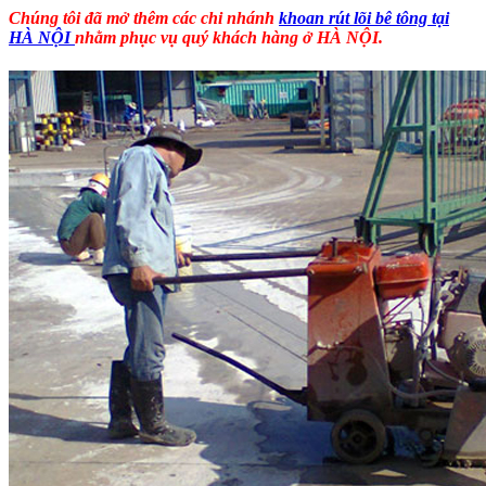
Chúng tôi đã mở thêm các chi nhánh
khoan rút lõi bê tông
tại
HÀ NỘI
nhằm phục vụ quý khách hàng ở HÀ NỘI.