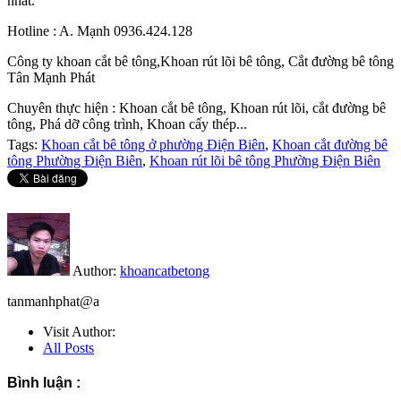
nhất.
Hotline : A. Mạnh 0936.424.128
Công ty khoan cắt bê tông,Khoan rút lõi bê tông, Cắt đường bê tông
Tân Mạnh Phát
Chuyên thực hiện : Khoan cắt bê tông, Khoan rút lõi, cắt đường bê
tông, Phá dỡ công trình, Khoan cấy thép...
Tags:
Khoan cắt bê tông ở phường Điện Biên
,
Khoan cắt đường bê
tông Phường Điện Biên
,
Khoan rút lõi bê tông Phường Điện Biên
Author:
khoancatbetong
tanmanhphat@a
Visit Author:
All Posts
Bình luận :