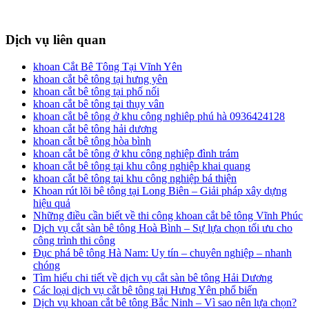
Dịch vụ liên quan
khoan Cắt Bê Tông Tại Vĩnh Yên
khoan cắt bê tông tại hưng yên
khoan cắt bê tông tại phố nối
khoan cắt bê tông tại thụy vân
khoan cắt bê tông ở khu công nghiêp phú hà 0936424128
khoan cắt bê tông hải dương
khoan cắt bê tông hòa bình
khoan cắt bê tông ở khu công nghiệp đình trám
khoan cắt bê tông tại khu công nghiệp khai quang
khoan cắt bê tông tại khu công nghiệp bá thiện
Khoan rút lõi bê tông tại Long Biên – Giải pháp xây dựng
hiệu quả
Những điều cần biết về thi công khoan cắt bê tông Vĩnh Phúc
Dịch vụ cắt sàn bê tông Hoà Bình – Sự lựa chọn tối ưu cho
công trình thi công
Đục phá bê tông Hà Nam: Uy tín – chuyên nghiệp – nhanh
chóng
Tìm hiểu chi tiết về dịch vụ cắt sàn bê tông Hải Dương
Các loại dịch vụ cắt bê tông tại Hưng Yên phổ biến
Dịch vụ khoan cắt bê tông Bắc Ninh – Vì sao nên lựa chọn?