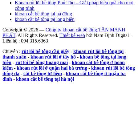
Khoan rút lõi bê tông Phú Thọ – Giải pháp hiệu quả cho mọi
công trình
khoan cắt bê tông tại hà đông
khoan cắt bê tông tại long biên
Copyright © 2026 —
Công ty khoan cắt bê tông TÂN MẠNH
PHÁT
. All Rights Reserved.
Thiết kế web
bởi Nam Định Digital -
Liên hệ : 094.315.6363
Chuyên :
rút lõi bê tông cầu giấy
-
khoan rút lõi bê tông tại
thanh xuân
-
khoan rút lõi ở tây hồ
-
khoan bê tông tại long
biên
-
rút lõi bê tông hoàng mai
-
khoan cắt bê tông ở hoàn
kiếm
-
khoan rút lõi ở quận hai bà trưng
-
khoan rút lõi bê tông
đống đa
-
cắt bê tông từ liêm
-
khoan cắt bê tông ở quận ba
đình
-
khoan cắt bê tông tại hà nội