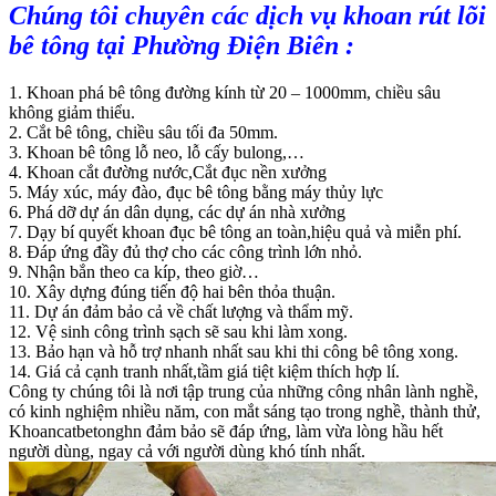
Chúng tôi chuyên các dịch vụ khoan rút lõi
bê tông tại Phường Điện Biên :
1. Khoan phá bê tông đường kính từ 20 – 1000mm, chiều sâu
không giảm thiểu.
2. Cắt bê tông, chiều sâu tối đa 50mm.
3. Khoan bê tông lỗ neo, lỗ cấy bulong,…
4. Khoan cắt đường nước,Cắt đục nền xưởng
5. Máy xúc, máy đào, đục bê tông bằng máy thủy lực
6. Phá dỡ dự án dân dụng, các dự án nhà xưởng
7. Dạy bí quyết khoan đục bê tông an toàn,hiệu quả và miễn phí.
8. Đáp ứng đầy đủ thợ cho các công trình lớn nhỏ.
9. Nhận bắn theo ca kíp, theo giờ…
10. Xây dựng đúng tiến độ hai bên thỏa thuận.
11. Dự án đảm bảo cả về chất lượng và thẩm mỹ.
12. Vệ sinh công trình sạch sẽ sau khi làm xong.
13. Bảo hạn và hỗ trợ nhanh nhất sau khi thi công bê tông xong.
14. Giá cả cạnh tranh nhất,tầm giá tiệt kiệm thích hợp lí.
Công ty chúng tôi là nơi tập trung của những công nhân lành nghề,
có kinh nghiệm nhiều năm, con mắt sáng tạo trong nghề, thành thử,
Khoancatbetonghn đảm bảo sẽ đáp ứng, làm vừa lòng hầu hết
người dùng, ngay cả với người dùng khó tính nhất.