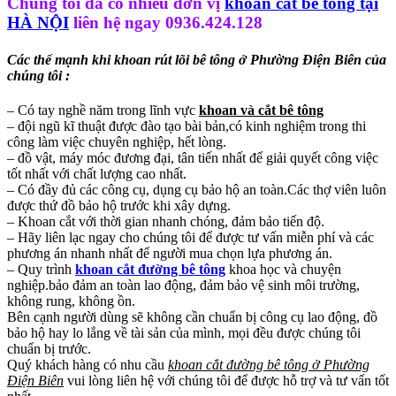
Chúng tôi đã có nhiều đơn vị
khoan cắt bê tông tại
HÀ NỘI
liên hệ ngay 0936.424.128
Các thế mạnh khi khoan rút lõi bê tông ở Phường Điện Biên của
chúng tôi :
– Có tay nghề năm trong lĩnh vực
khoan và cắt bê tông
– đội ngũ kĩ thuật được đào tạo bài bản,có kinh nghiệm trong thi
công làm việc chuyên nghiệp, hết lòng.
– đồ vật, máy móc đương đại, tân tiến nhất để giải quyết công việc
tốt nhất với chất lượng cao nhất.
– Có đầy đủ các công cụ, dụng cụ bảo hộ an toàn.Các thợ viên luôn
được thứ đồ bảo hộ trước khi xây dựng.
– Khoan cắt với thời gian nhanh chóng, đảm bảo tiến độ.
– Hãy liên lạc ngay cho chúng tôi để được tư vấn miễn phí và các
phương án nhanh nhất để người mua chọn lựa phương án.
– Quy trình
khoan cắt đường bê tông
khoa học và chuyện
nghiệp.bảo đảm an toàn lao động, đảm bảo vệ sinh môi trường,
không rung, không ồn.
Bên cạnh người dùng sẽ không cần chuẩn bị công cụ lao động, đồ
bảo hộ hay lo lắng về tài sản của mình, mọi đều được chúng tôi
chuẩn bị trước.
Quý khách hàng có nhu cầu
khoan cắt đường bê tông ở Phường
Điện Biên
vui lòng liên hệ với chúng tôi để được hỗ trợ và tư vấn tốt