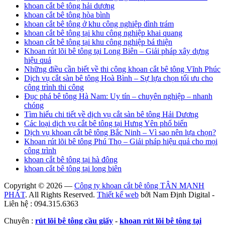
khoan cắt bê tông hải dương
khoan cắt bê tông hòa bình
khoan cắt bê tông ở khu công nghiệp đình trám
khoan cắt bê tông tại khu công nghiệp khai quang
khoan cắt bê tông tại khu công nghiệp bá thiện
Khoan rút lõi bê tông tại Long Biên – Giải pháp xây dựng
hiệu quả
Những điều cần biết về thi công khoan cắt bê tông Vĩnh Phúc
Dịch vụ cắt sàn bê tông Hoà Bình – Sự lựa chọn tối ưu cho
công trình thi công
Đục phá bê tông Hà Nam: Uy tín – chuyên nghiệp – nhanh
chóng
Tìm hiểu chi tiết về dịch vụ cắt sàn bê tông Hải Dương
Các loại dịch vụ cắt bê tông tại Hưng Yên phổ biến
Dịch vụ khoan cắt bê tông Bắc Ninh – Vì sao nên lựa chọn?
Khoan rút lõi bê tông Phú Thọ – Giải pháp hiệu quả cho mọi
công trình
khoan cắt bê tông tại hà đông
khoan cắt bê tông tại long biên
Copyright © 2026 —
Công ty khoan cắt bê tông TÂN MẠNH
PHÁT
. All Rights Reserved.
Thiết kế web
bởi Nam Định Digital -
Liên hệ : 094.315.6363
Chuyên :
rút lõi bê tông cầu giấy
-
khoan rút lõi bê tông tại