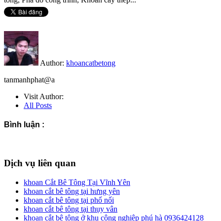
Author:
khoancatbetong
tanmanhphat@a
Visit Author:
All Posts
Bình luận :
Dịch vụ liên quan
khoan Cắt Bê Tông Tại Vĩnh Yên
khoan cắt bê tông tại hưng yên
khoan cắt bê tông tại phố nối
khoan cắt bê tông tại thụy vân
khoan cắt bê tông ở khu công nghiêp phú hà 0936424128