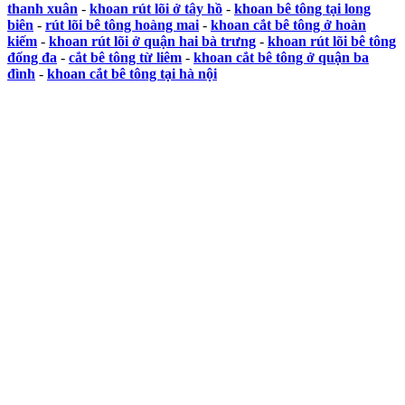
thanh xuân
-
khoan rút lõi ở tây hồ
-
khoan bê tông tại long
biên
-
rút lõi bê tông hoàng mai
-
khoan cắt bê tông ở hoàn
kiếm
-
khoan rút lõi ở quận hai bà trưng
-
khoan rút lõi bê tông
đống đa
-
cắt bê tông từ liêm
-
khoan cắt bê tông ở quận ba
đình
-
khoan cắt bê tông tại hà nội