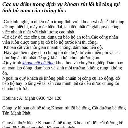
Các ưu điểm trong dịch vụ khoan rút lõi bê tông tại
tỉnh hà nam của chúng tôi :
-Có kinh nghiệm nhiều năm trong lĩnh vực khoan và cắt cắt bê tông
-Trang thiết bị, máy móc hiện đại, tân tiết nhất để giải quyết công
việc nhanh nhất với chất lượng cao nhất.
-Có đầy đủ các công cụ, dụng cụ bảo hộ an toàn.Các công nhân
viên luôn được trang bị đồ bảo hộ trước khi thi công.
-Khoan cắt với thời gian nhanh chóng, đảm bảo tiến độ.
-Hãy gọi điện ngay cho chúng tôi để được tư vấn miễn phí và các
phương án tốt nhất để quý khách lựa chọn phương án.
-Quy trình
khoan cắt bê tông
khoa học và chuyện nghiệp.Đảm bảo
an toàn lao động, đảm bảo vệ sinh môi trường, không rung, không
ồn.
Ngoài ra quý khách sẽ không phải chuẩn bị công cụ lao động, đồ
bảo hộ hay lo lắng về tài sản của mình, tất cả đều được chúng tôi
chuẩn bị trước.
Hotline : A. Mạnh 0936.424.128
Công ty khoan cắt bê tông,Khoan rút lõi bê tông, Cắt đường bê tông
Tân Mạnh Phát
Chuyên thực hiện : Khoan cắt bê tông, Khoan rút lõi, cắt đường bê
tông, Phá dỡ công trình, Khoan cấy thép...