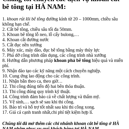
bê tông tại HÀ NAM:
1.
khoan rút lõi bê tông
đường kính từ 20 – 1000mm, chiều sâu
không hạn chế.
2. Cắt bê tông, chiều sâu tối đa 50mm.
3. Khoan bê tông lỗ neo, lỗ cấy bulong,…
4. Khoan cắt đường nước
5. Cắt đục nền xưởng
6. Máy xúc, máy đào, đục bê tông bằng máy thủy lực
7. Phá dỡ công trình dân dụng, các công trình nhà xưởng
8. Hướng dẫn phương pháp
khoan phá bê tông
hiệu quả và miễn
phí.
9. Nhận đào tạo các kỹ năng một cách chuyên nghiệp.
10. Cung ứng lao động cho các công trình.
11. Nhận bắn theo ca, theo giờ…
12. Thi công đúng tiến độ hai bên thỏa thuận.
13. Thi công đúng quy trình kỹ thuật.
14. Công trình đảm bảo cả về chất lượng và thẩm mỹ.
15. Vệ sinh,… sạch sẽ sau khi thi công.
16. Bảo trì và hỗ trợ tốt nhất sau khi thi công xong.
17. Giá cả cạnh tranh nhất,chi phí tiệt kiệm hợp lí.
Chúng tôi đã mở thêm các chi nhánh khoan cắt bê tông ở HÀ
NAM nhằm phục vụ quý khách hàng tại HÀ NAM.