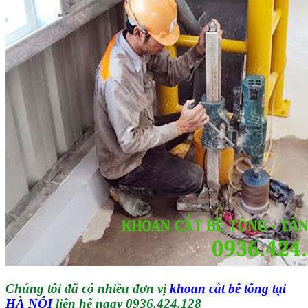
Chúng tôi đã có nhiều đơn vị
khoan cắt bê tông tại
HÀ NỘI
liên hệ ngay 0936.424.128