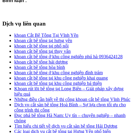
Bình luận :
Dịch vụ liên quan
khoan Cắt Bê Tông Tại Vĩnh Yên
khoan cắt bê tông tại hưng yên
khoan cắt bê tông tại phố nối
khoan cắt bê tông tại thụy vân
khoan cắt bê tông ở khu công nghiêp phú hà 0936424128
khoan cắt bê tông hải dương
khoan cắt bê tông hòa bình
khoan cắt bê tông ở khu công nghiệp đình trám
khoan cắt bê tông tại khu công nghiệp khai quang
khoan cắt bê tông tại khu công nghiệp bá thiện
Khoan rút lõi bê tông tại Long Biên – Giải pháp xây dựng
hiệu quả
Những điều cần biết về thi công khoan cắt bê tông Vĩnh Phúc
Dịch vụ cắt sàn bê tông Hoà Bình – Sự lựa chọn tối ưu cho
công trình thi công
Đục phá bê tông Hà Nam: Uy tín – chuyên nghiệp – nhanh
chóng
Tìm hiểu chi tiết về dịch vụ cắt sàn bê tông Hải Dương
Các loại dịch vụ cắt bê tông tại Hưng Yên phổ biến