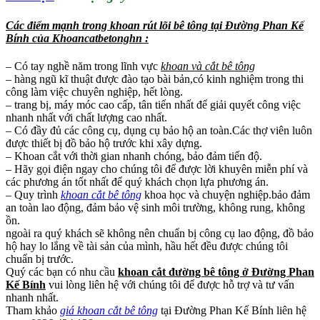
Các điểm mạnh trong khoan rút lõi bê tông tại Đường Phan Kế
Bính của Khoancatbetonghn :
– Có tay nghề năm trong lĩnh vực
khoan và cắt bê tông
– hàng ngũ kĩ thuật được đào tạo bài bản,có kinh nghiệm trong thi
công làm việc chuyên nghiệp, hết lòng.
– trang bị, máy móc cao cấp, tân tiến nhất để giải quyết công việc
nhanh nhất với chất lượng cao nhất.
– Có đầy đủ các công cụ, dụng cụ bảo hộ an toàn.Các thợ viên luôn
được thiết bị đồ bảo hộ trước khi xây dựng.
– Khoan cắt với thời gian nhanh chóng, bảo đảm tiến độ.
– Hãy gọi điện ngay cho chúng tôi để được lời khuyên miễn phí và
các phương án tốt nhất để quý khách chọn lựa phương án.
– Quy trình
khoan cắt bê tông
khoa học và chuyện nghiệp.bảo đảm
an toàn lao động, đảm bảo vệ sinh môi trường, không rung, không
ồn.
ngoài ra quý khách sẽ không nên chuẩn bị công cụ lao động, đồ bảo
hộ hay lo lắng về tài sản của mình, hầu hết đều được chúng tôi
chuẩn bị trước.
Quý các bạn có nhu cầu
khoan cắt đường bê tông ở Đường Phan
Kế Bính
vui lòng liên hệ với chúng tôi để được hỗ trợ và tư vấn
nhanh nhất.
Tham khảo
giá khoan cắt bê tông
tại Đường Phan Kế Bính liên hệ