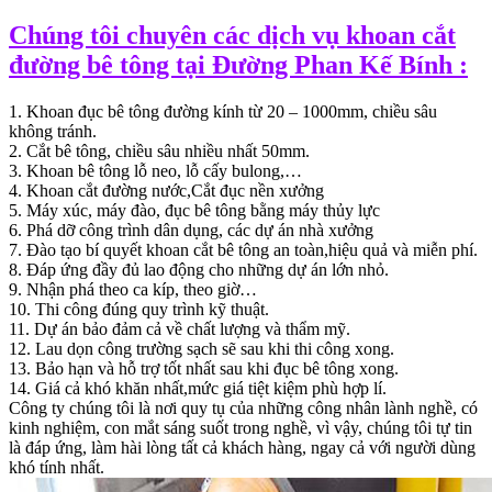
Chúng tôi chuyên các dịch vụ khoan cắt
đường bê tông tại Đường Phan Kế Bính :
1. Khoan đục bê tông đường kính từ 20 – 1000mm, chiều sâu
không tránh.
2. Cắt bê tông, chiều sâu nhiều nhất 50mm.
3. Khoan bê tông lỗ neo, lỗ cấy bulong,…
4. Khoan cắt đường nước,Cắt đục nền xưởng
5. Máy xúc, máy đào, đục bê tông bằng máy thủy lực
6. Phá dỡ công trình dân dụng, các dự án nhà xưởng
7. Đào tạo bí quyết khoan cắt bê tông an toàn,hiệu quả và miễn phí.
8. Đáp ứng đầy đủ lao động cho những dự án lớn nhỏ.
9. Nhận phá theo ca kíp, theo giờ…
10. Thi công đúng quy trình kỹ thuật.
11. Dự án bảo đảm cả về chất lượng và thẩm mỹ.
12. Lau dọn công trường sạch sẽ sau khi thi công xong.
13. Bảo hạn và hỗ trợ tốt nhất sau khi đục bê tông xong.
14. Giá cả khó khăn nhất,mức giá tiệt kiệm phù hợp lí.
Công ty chúng tôi là nơi quy tụ của những công nhân lành nghề, có
kinh nghiệm, con mắt sáng suốt trong nghề, vì vậy, chúng tôi tự tin
là đáp ứng, làm hài lòng tất cả khách hàng, ngay cả với người dùng
khó tính nhất.