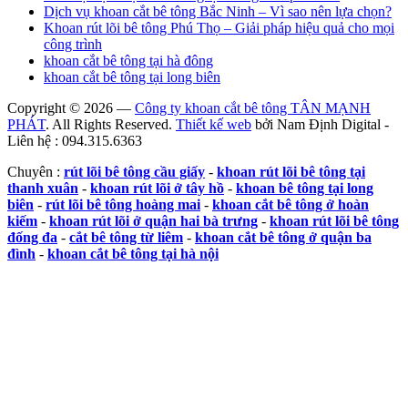
Dịch vụ khoan cắt bê tông Bắc Ninh – Vì sao nên lựa chọn?
Khoan rút lõi bê tông Phú Thọ – Giải pháp hiệu quả cho mọi
công trình
khoan cắt bê tông tại hà đông
khoan cắt bê tông tại long biên
Copyright © 2026 —
Công ty khoan cắt bê tông TÂN MẠNH
PHÁT
. All Rights Reserved.
Thiết kế web
bởi Nam Định Digital -
Liên hệ : 094.315.6363
Chuyên :
rút lõi bê tông cầu giấy
-
khoan rút lõi bê tông tại
thanh xuân
-
khoan rút lõi ở tây hồ
-
khoan bê tông tại long
biên
-
rút lõi bê tông hoàng mai
-
khoan cắt bê tông ở hoàn
kiếm
-
khoan rút lõi ở quận hai bà trưng
-
khoan rút lõi bê tông
đống đa
-
cắt bê tông từ liêm
-
khoan cắt bê tông ở quận ba
đình
-
khoan cắt bê tông tại hà nội