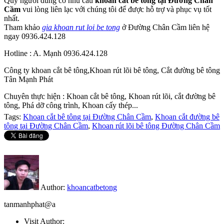
Quý người dùng có nhu cầu
khoan cắt bê tông tại Đường Chân
Cầm
vui lòng liên lạc với chúng tôi để được hỗ trợ và phục vụ tốt
nhất.
Tham khảo
gia khoan rut loi be tong
ở Đường Chân Cầm liên hệ
ngay 0936.424.128
Hotline : A. Mạnh 0936.424.128
Công ty khoan cắt bê tông,Khoan rút lõi bê tông, Cắt đường bê tông
Tân Mạnh Phát
Chuyên thực hiện : Khoan cắt bê tông, Khoan rút lõi, cắt đường bê
tông, Phá dỡ công trình, Khoan cấy thép...
Tags:
Khoan cắt bê tông tại Đường Chân Cầm
,
Khoan cắt đường bê
tông tại Đường Chân Cầm
,
Khoan rút lõi bê tông Đường Chân Cầm
Author:
khoancatbetong
tanmanhphat@a
Visit Author: