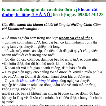
Khoancatbetonghn đã có nhiều đơn vị
khoan cắt
đường bê tông ở HÀ NỘI
liên hệ ngay 0936.424.128
Các điểm mạnh khi khoan rút lõi bê tông tại Đường Chân Cầm
với Khoancatbetonghn :
– Có kinh nghiệm năm trong lĩnh vực
khoan và cắt bê tông
– đội ngũ công nhân được học bài bản,có kinh nghiệm trong thi
công làm việc chuyên nghiệp, hết lòng.
– đồ vật, máy móc cao cấp, tân tiến nhất để giải quyết công việc
nhanh nhất với chất lượng cao nhất.
– Có đầy đủ các công cụ, dụng cụ bảo hộ an toàn.Các công nhân
viên luôn được thứ đồ bảo hộ trước khi thi công.
– Khoan cắt với thời gian nhanh chóng, đảm bảo tiến độ.
– Hãy gọi điện ngay cho chúng tôi để được lời khuyên miễn phí và
các phương án tốt nhất để khách hàng chọn lựa phương án.
– Quy trình
khoan cắt đường bê tông
công nghệ và chuyện
nghiệp.bảo đảm an toàn lao động, đảm bảo vệ sinh môi trường,
không rung, không ồn.
ngoài ra các bạn sẽ không nên chuẩn bị công cụ lao động, đồ bảo
hộ hay lo lắng về tài sản của mình, tất cả đều được chúng tôi chuẩn
bị trước.