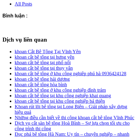
All Posts
Bình luận :
Dịch vụ liên quan
khoan Cắt Bê Tông Tại Vĩnh Yên
khoan cắt bê tông tại hưng yên
khoan cắt bê tông tại phố nối
khoan cắt bê tông tại thụy vân
khoan cắt bê tông ở khu công nghiêp phú hà 0936424128
khoan cắt bê tông hải dương
khoan cắt bê tông hòa bình
khoan cắt bê tông ở khu công nghiệp đình trám
khoan cắt bê tông tại khu công nghiệp khai quang
khoan cắt bê tông tại khu công nghiệp bá thiện
Khoan rút lõi bê tông tại Long Biên – Giải pháp xây dựng
hiệu quả
Những điều cần biết về thi công khoan cắt bê tông Vĩnh Phúc
Dịch vụ cắt sàn bê tông Hoà Bình – Sự lựa chọn tối ưu cho
công trình thi công
Đục phá bê tông Hà Nam: Uy tín – chuyên nghiệp – nhanh