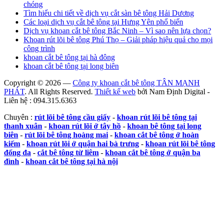
chóng
Tìm hiểu chi tiết về dịch vụ cắt sàn bê tông Hải Dương
Các loại dịch vụ cắt bê tông tại Hưng Yên phổ biến
Dịch vụ khoan cắt bê tông Bắc Ninh – Vì sao nên lựa chọn?
Khoan rút lõi bê tông Phú Thọ – Giải pháp hiệu quả cho mọi
công trình
khoan cắt bê tông tại hà đông
khoan cắt bê tông tại long biên
Copyright © 2026 —
Công ty khoan cắt bê tông TÂN MẠNH
PHÁT
. All Rights Reserved.
Thiết kế web
bởi Nam Định Digital -
Liên hệ : 094.315.6363
Chuyên :
rút lõi bê tông cầu giấy
-
khoan rút lõi bê tông tại
thanh xuân
-
khoan rút lõi ở tây hồ
-
khoan bê tông tại long
biên
-
rút lõi bê tông hoàng mai
-
khoan cắt bê tông ở hoàn
kiếm
-
khoan rút lõi ở quận hai bà trưng
-
khoan rút lõi bê tông
đống đa
-
cắt bê tông từ liêm
-
khoan cắt bê tông ở quận ba
đình
-
khoan cắt bê tông tại hà nội