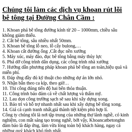
Chúng tôi làm các dịch vụ khoan rút lõi
bê tông tại Đường Chân Cầm :
1. Khoan phá bê tông đường kính từ 20 – 1000mm, chiều sâu
không giảm thiểu.
2. Cắt bê tông, sâu nhiều nhất 50mm.
3. Khoan bê tông lỗ neo, lỗ cấy bulong,…
4. Khoan cắt đường ống ,Cắt đục nền xưởng
5. Máy xúc, máy đào, đục bê tông bằng máy thủy lực
6. Phá dỡ công trình dân dụng, các công trình nhà xưởng
7. Hướng dẫn phương pháp khoan phá bê tông an toàn,hiệu quả và
miễn phí.
8. Đáp ứng đầy đủ kỹ thuật cho những dự án lớn nhỏ.
9. Nhận bắn theo ca kíp, theo giờ…
10. Thi công đúng tiến độ hai bên thỏa thuận.
11. Công trình bảo đảm cả về chất lượng và thẩm mỹ.
12. Lau dọn công trường sạch sẽ sau khi xây dựng xong.
13. Bảo trì và hỗ trợ nhanh nhất sau khi xây dựng bê tông xong.
14. Giá cả cạnh tranh nhất,giá thành tiệt kiệm phù hợp lí.
Công ty chúng tôi là nơi tập trung của những thợ lành nghề, có kinh
nghiệm, con mắt sáng tạo trong nghề, bởi vậy, Khoancatbetonghn
đảm bảo là đáp ứng, làm vừa lòng toàn bộ khách hàng, ngay cả
những quý khách khó tính nhất.