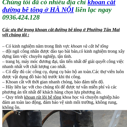
Chúng tôi đã có nhiều địa chỉ
khoan cắt
đường bê tông ở HÀ NỘI
liên lạc ngay
0936.424.128
Các ưu thế trong khoan cắt đường bê tông ở Phường Tân Mai
với chúng tôi :
– Có kinh nghiệm năm trong lĩnh vực
khoan và cắt bê tông
– đội ngũ công nhân được đào tạo bài bản,có kinh nghiệm trong xây
dựng làm việc chuyên nghiệp, tận tình.
– trang bị, máy móc đương đại, tân tiến nhất để giải quyết công việc
nhanh nhất với chất lượng cao nhất.
– Có đầy đủ các công cụ, dụng cụ bảo hộ an toàn.Các thợ viên luôn
được vật dụng đồ bảo hộ trước khi thi công.
– Khoan cắt với thời gian nhanh chóng, bảo đảm tiến độ.
– Hãy liên lạc với cho chúng tôi để được tư vấn miễn phí và các
phương án tốt nhất để khách hàng chọn lựa phương án.
– Quy trình
khoan rút lõi bê tông
khoa học và chuyện nghiệp.bảo
đảm an toàn lao động, đảm bảo vệ sinh môi trường, không rung,
không ồn.