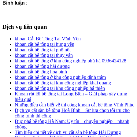
Bình luận :
Dịch vụ liên quan
khoan Cắt Bê Tông Tại Vĩnh Yên
khoan cắt bê tông tại hưng yên
khoan cắt bê tông tại phố nối
khoan cắt bê tông tại thụy vân
khoan cắt bê tông ở khu công nghiêp phú hà 0936424128
khoan cắt bê tông hải dương
khoan cắt bê tông hòa bình
khoan cắt bê tông ở khu công nghiệp đình trám
khoan cắt bê tông tại khu công nghiệp khai quang
khoan cắt bê tông tại khu công nghiệp bá thiện
Khoan rút lõi bê tông tại Long Biên – Giải pháp xây dựng
hiệu quả
Những điều cần biết về thi công khoan cắt bê tông Vĩnh Phúc
Dịch vụ cắt sàn bê tông Hoà Bình – Sự lựa chọn tối ưu cho
công trình thi công
Đục phá bê tông Hà Nam: Uy tín – chuyên nghiệp – nhanh
chóng
Tìm hiểu chi tiết về dịch vụ cắt sàn bê tông Hải Dương