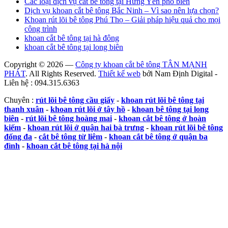
Các loại dịch vụ cắt bê tông tại Hưng Yên phổ biến
Dịch vụ khoan cắt bê tông Bắc Ninh – Vì sao nên lựa chọn?
Khoan rút lõi bê tông Phú Thọ – Giải pháp hiệu quả cho mọi
công trình
khoan cắt bê tông tại hà đông
khoan cắt bê tông tại long biên
Copyright © 2026 —
Công ty khoan cắt bê tông TÂN MẠNH
PHÁT
. All Rights Reserved.
Thiết kế web
bởi Nam Định Digital -
Liên hệ : 094.315.6363
Chuyên :
rút lõi bê tông cầu giấy
-
khoan rút lõi bê tông tại
thanh xuân
-
khoan rút lõi ở tây hồ
-
khoan bê tông tại long
biên
-
rút lõi bê tông hoàng mai
-
khoan cắt bê tông ở hoàn
kiếm
-
khoan rút lõi ở quận hai bà trưng
-
khoan rút lõi bê tông
đống đa
-
cắt bê tông từ liêm
-
khoan cắt bê tông ở quận ba
đình
-
khoan cắt bê tông tại hà nội