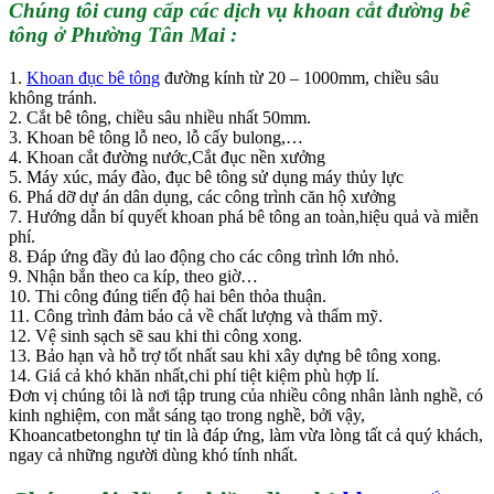
Chúng tôi cung cấp các dịch vụ khoan cắt đường bê
tông ở Phường Tân Mai :
1.
Khoan đục bê tông
đường kính từ 20 – 1000mm, chiều sâu
không tránh.
2. Cắt bê tông, chiều sâu nhiều nhất 50mm.
3. Khoan bê tông lỗ neo, lỗ cấy bulong,…
4. Khoan cắt đường nước,Cắt đục nền xưởng
5. Máy xúc, máy đào, đục bê tông sử dụng máy thủy lực
6. Phá dỡ dự án dân dụng, các công trình căn hộ xưởng
7. Hướng dẫn bí quyết khoan phá bê tông an toàn,hiệu quả và miễn
phí.
8. Đáp ứng đầy đủ lao động cho các công trình lớn nhỏ.
9. Nhận bắn theo ca kíp, theo giờ…
10. Thi công đúng tiến độ hai bên thỏa thuận.
11. Công trình đảm bảo cả về chất lượng và thẩm mỹ.
12. Vệ sinh sạch sẽ sau khi thi công xong.
13. Bảo hạn và hỗ trợ tốt nhất sau khi xây dựng bê tông xong.
14. Giá cả khó khăn nhất,chi phí tiệt kiệm phù hợp lí.
Đơn vị chúng tôi là nơi tập trung của nhiều công nhân lành nghề, có
kinh nghiệm, con mắt sáng tạo trong nghề, bởi vậy,
Khoancatbetonghn tự tin là đáp ứng, làm vừa lòng tất cả quý khách,
ngay cả những người dùng khó tính nhất.