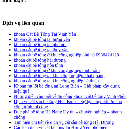
Bình luận :
Dịch vụ liên quan
khoan Cắt Bê Tông Tại Vĩnh Yên
khoan cắt bê tông tại hưng yên
khoan cắt bê tông tại phố nối
khoan cắt bê tông tại thụy vân
khoan cắt bê tông ở khu công nghiêp phú hà 0936424128
khoan cắt bê tông hải dương
khoan cắt bê tông hòa bình
khoan cắt bê tông ở khu công nghiệp đình trám
khoan cắt bê tông tại khu công nghiệp khai quang
khoan cắt bê tông tại khu công nghiệp bá thiện
Khoan rút lõi bê tông tại Long Biên – Giải pháp xây dựng
hiệu quả
Những điều cần biết về thi công khoan cắt bê tông Vĩnh Phúc
Dịch vụ cắt sàn bê tông Hoà Bình – Sự lựa chọn tối ưu cho
công trình thi công
Đục phá bê tông Hà Nam: Uy tín – chuyên nghiệp – nhanh
chóng
Tìm hiểu chi tiết về dịch vụ cắt sàn bê tông Hải Dương
Các loại dịch vụ cắt bê tông tại Hưng Yên phổ biến