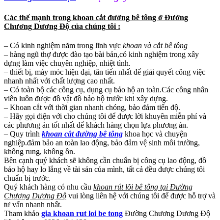
Các thế mạnh trong khoan cắt đường bê tông ở Đường
Chương Dương Độ của chúng tôi :
– Có kinh nghiệm năm trong lĩnh vực
khoan và cắt bê tông
– hàng ngũ thợ được đào tạo bài bản,có kinh nghiệm trong xây
dựng làm việc chuyên nghiệp, nhiệt tình.
– thiết bị, máy móc hiện đại, tân tiến nhất để giải quyết công việc
nhanh nhất với chất lượng cao nhất.
– Có toàn bộ các công cụ, dụng cụ bảo hộ an toàn.Các công nhân
viên luôn được đồ vật đồ bảo hộ trước khi xây dựng.
– Khoan cắt với thời gian nhanh chóng, bảo đảm tiến độ.
– Hãy gọi điện với cho chúng tôi để được lời khuyên miễn phí và
các phương án tốt nhất để khách hàng chọn lựa phương án.
– Quy trình
khoan cắt đường bê tông
khoa học và chuyện
nghiệp.đảm bảo an toàn lao động, bảo đảm vệ sinh môi trường,
không rung, không ồn.
Bên cạnh quý khách sẽ không cần chuẩn bị công cụ lao động, đồ
bảo hộ hay lo lắng về tài sản của mình, tất cả đều được chúng tôi
chuẩn bị trước.
Quý khách hàng có nhu cầu
khoan rút lõi bê tông tại Đường
Chương Dương Độ
vui lòng liên hệ với chúng tôi để được hỗ trợ và
tư vấn nhanh nhất.
Tham khảo
gia khoan rut loi be tong
Đường Chương Dương Độ