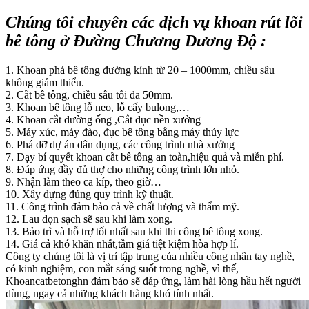
Chúng tôi chuyên các dịch vụ khoan rút lõi
bê tông ở Đường Chương Dương Độ :
1. Khoan phá bê tông đường kính từ 20 – 1000mm, chiều sâu
không giảm thiểu.
2. Cắt bê tông, chiều sâu tối đa 50mm.
3. Khoan bê tông lỗ neo, lỗ cấy bulong,…
4. Khoan cắt đường ống ,Cắt đục nền xưởng
5. Máy xúc, máy đào, đục bê tông bằng máy thủy lực
6. Phá dỡ dự án dân dụng, các công trình nhà xưởng
7. Dạy bí quyết khoan cắt bê tông an toàn,hiệu quả và miễn phí.
8. Đáp ứng đầy đủ thợ cho những công trình lớn nhỏ.
9. Nhận làm theo ca kíp, theo giờ…
10. Xây dựng đúng quy trình kỹ thuật.
11. Công trình đảm bảo cả về chất lượng và thẩm mỹ.
12. Lau dọn sạch sẽ sau khi làm xong.
13. Bảo trì và hỗ trợ tốt nhất sau khi thi công bê tông xong.
14. Giá cả khó khăn nhất,tầm giá tiệt kiệm hòa hợp lí.
Công ty chúng tôi là vị trí tập trung của nhiều công nhân tay nghề,
có kinh nghiệm, con mắt sáng suốt trong nghề, vì thế,
Khoancatbetonghn đảm bảo sẽ đáp ứng, làm hài lòng hầu hết người
dùng, ngay cả những khách hàng khó tính nhất.