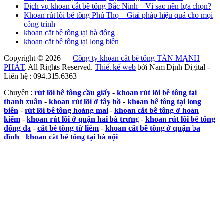
Dịch vụ khoan cắt bê tông Bắc Ninh – Vì sao nên lựa chọn?
Khoan rút lõi bê tông Phú Thọ – Giải pháp hiệu quả cho mọi
công trình
khoan cắt bê tông tại hà đông
khoan cắt bê tông tại long biên
Copyright © 2026 —
Công ty khoan cắt bê tông TÂN MẠNH
PHÁT
. All Rights Reserved.
Thiết kế web
bởi Nam Định Digital -
Liên hệ : 094.315.6363
Chuyên :
rút lõi bê tông cầu giấy
-
khoan rút lõi bê tông tại
thanh xuân
-
khoan rút lõi ở tây hồ
-
khoan bê tông tại long
biên
-
rút lõi bê tông hoàng mai
-
khoan cắt bê tông ở hoàn
kiếm
-
khoan rút lõi ở quận hai bà trưng
-
khoan rút lõi bê tông
đống đa
-
cắt bê tông từ liêm
-
khoan cắt bê tông ở quận ba
đình
-
khoan cắt bê tông tại hà nội