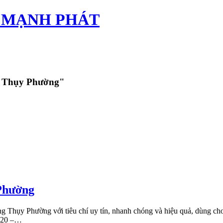
TÂN MẠNH PHÁT
ng Thụy Phường"
Phường
g Thụy Phường với tiêu chí uy tín, nhanh chóng và hiệu quả, dùng cho 
ừ 20 –…