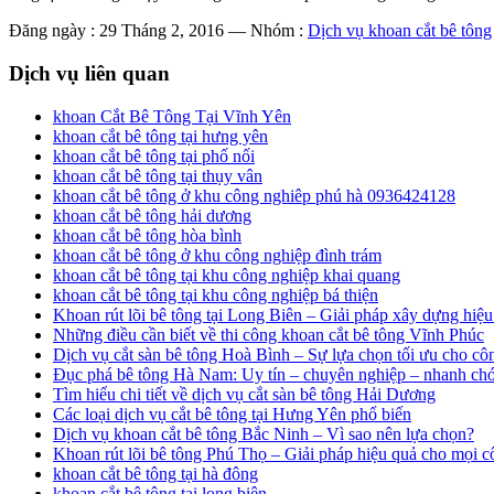
Đăng ngày : 29 Tháng 2, 2016
—
Nhóm :
Dịch vụ khoan cắt bê tông
Dịch vụ liên quan
khoan Cắt Bê Tông Tại Vĩnh Yên
khoan cắt bê tông tại hưng yên
khoan cắt bê tông tại phố nối
khoan cắt bê tông tại thụy vân
khoan cắt bê tông ở khu công nghiêp phú hà 0936424128
khoan cắt bê tông hải dương
khoan cắt bê tông hòa bình
khoan cắt bê tông ở khu công nghiệp đình trám
khoan cắt bê tông tại khu công nghiệp khai quang
khoan cắt bê tông tại khu công nghiệp bá thiện
Khoan rút lõi bê tông tại Long Biên – Giải pháp xây dựng hiệu
Những điều cần biết về thi công khoan cắt bê tông Vĩnh Phúc
Dịch vụ cắt sàn bê tông Hoà Bình – Sự lựa chọn tối ưu cho côn
Đục phá bê tông Hà Nam: Uy tín – chuyên nghiệp – nhanh ch
Tìm hiểu chi tiết về dịch vụ cắt sàn bê tông Hải Dương
Các loại dịch vụ cắt bê tông tại Hưng Yên phổ biến
Dịch vụ khoan cắt bê tông Bắc Ninh – Vì sao nên lựa chọn?
Khoan rút lõi bê tông Phú Thọ – Giải pháp hiệu quả cho mọi c
khoan cắt bê tông tại hà đông
khoan cắt bê tông tại long biên