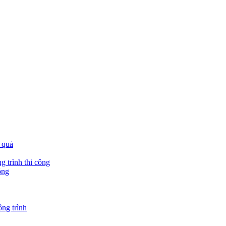
 quả
g trình thi công
óng
ông trình