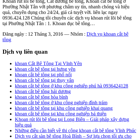
Khoan rút lõi bê tông, Cắt đường bê tông, Khoan cắt bê tông ở
Phường Nhật Tân với phương châm uy tín, nhanh chóng và hiệu
quả, chuyên dụng cho 24/24, giá cả tuyệt vời. liên lạc ngay
0936.424.128 Chúng tôi chuyên các dịch vụ khoan rút lõi bê tông
tại Phường Nhật Tân : 1. Khoan đục bê tông…
Đăng ngày : 12 Tháng 3, 2016
—
Nhóm :
Dịch vụ khoan cắt bê
tông
Dịch vụ liên quan
khoan Cắt Bê Tông Tại Vĩnh Yên
khoan cắt bê tông tại hưng yên
khoan cắt bê tông tại phố nối
khoan cắt bê tông tại thụy vân
khoan cắt bê tông ở khu công nghiêp phú hà 0936424128
khoan cắt bê tông hải dương
khoan cắt bê tông hòa bình
khoan cắt bê tông ở khu công nghiệp đình trám
khoan cắt bê tông tại khu công nghiệp khai quang
khoan cắt bê tông tại khu công nghiệp bá thiện
Khoan rút lõi bê tông tại Long Biên – Giải pháp xây dựng
hiệu quả
Những điều cần biết về thi công khoan cắt bê tông Vĩnh Phúc
Dịch vụ cắt sàn bê tông Hoà Bình – Sự lựa chọn tối ưu cho