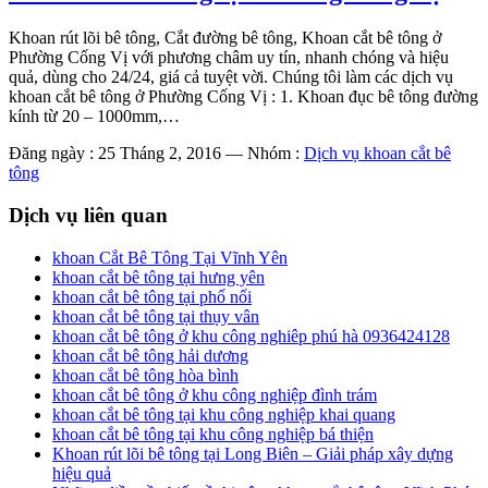
Khoan rút lõi bê tông, Cắt đường bê tông, Khoan cắt bê tông ở
Phường Cống Vị với phương châm uy tín, nhanh chóng và hiệu
quả, dùng cho 24/24, giá cả tuyệt vời. Chúng tôi làm các dịch vụ
khoan cắt bê tông ở Phường Cống Vị : 1. Khoan đục bê tông đường
kính từ 20 – 1000mm,…
Đăng ngày : 25 Tháng 2, 2016
—
Nhóm :
Dịch vụ khoan cắt bê
tông
Dịch vụ liên quan
khoan Cắt Bê Tông Tại Vĩnh Yên
khoan cắt bê tông tại hưng yên
khoan cắt bê tông tại phố nối
khoan cắt bê tông tại thụy vân
khoan cắt bê tông ở khu công nghiêp phú hà 0936424128
khoan cắt bê tông hải dương
khoan cắt bê tông hòa bình
khoan cắt bê tông ở khu công nghiệp đình trám
khoan cắt bê tông tại khu công nghiệp khai quang
khoan cắt bê tông tại khu công nghiệp bá thiện
Khoan rút lõi bê tông tại Long Biên – Giải pháp xây dựng
hiệu quả