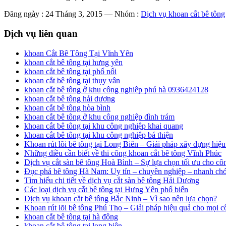
Đăng ngày : 24 Tháng 3, 2015
—
Nhóm :
Dịch vụ khoan cắt bê tông
Dịch vụ liên quan
khoan Cắt Bê Tông Tại Vĩnh Yên
khoan cắt bê tông tại hưng yên
khoan cắt bê tông tại phố nối
khoan cắt bê tông tại thụy vân
khoan cắt bê tông ở khu công nghiêp phú hà 0936424128
khoan cắt bê tông hải dương
khoan cắt bê tông hòa bình
khoan cắt bê tông ở khu công nghiệp đình trám
khoan cắt bê tông tại khu công nghiệp khai quang
khoan cắt bê tông tại khu công nghiệp bá thiện
Khoan rút lõi bê tông tại Long Biên – Giải pháp xây dựng hiệu
Những điều cần biết về thi công khoan cắt bê tông Vĩnh Phúc
Dịch vụ cắt sàn bê tông Hoà Bình – Sự lựa chọn tối ưu cho côn
Đục phá bê tông Hà Nam: Uy tín – chuyên nghiệp – nhanh ch
Tìm hiểu chi tiết về dịch vụ cắt sàn bê tông Hải Dương
Các loại dịch vụ cắt bê tông tại Hưng Yên phổ biến
Dịch vụ khoan cắt bê tông Bắc Ninh – Vì sao nên lựa chọn?
Khoan rút lõi bê tông Phú Thọ – Giải pháp hiệu quả cho mọi c
khoan cắt bê tông tại hà đông
khoan cắt bê tông tại long biên