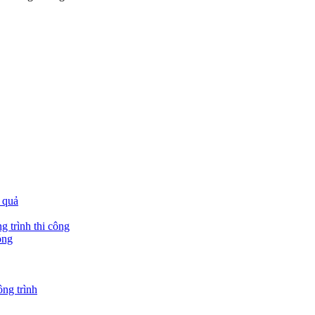
 quả
g trình thi công
óng
ông trình