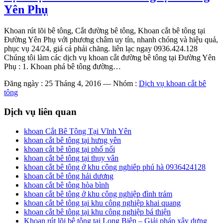
Yên Phụ
Khoan rút lõi bê tông, Cắt đường bê tông, Khoan cắt bê tông tại
Đường Yên Phụ với phương châm uy tín, nhanh chóng và hiệu quả,
phục vụ 24/24, giá cả phải chăng. liên lạc ngay 0936.424.128
Chúng tôi làm các dịch vụ khoan cắt đường bê tông tại Đường Yên
Phụ : 1. Khoan phá bê tông đường…
Đăng ngày : 25 Tháng 4, 2016
—
Nhóm :
Dịch vụ khoan cắt bê
tông
Dịch vụ liên quan
khoan Cắt Bê Tông Tại Vĩnh Yên
khoan cắt bê tông tại hưng yên
khoan cắt bê tông tại phố nối
khoan cắt bê tông tại thụy vân
khoan cắt bê tông ở khu công nghiêp phú hà 0936424128
khoan cắt bê tông hải dương
khoan cắt bê tông hòa bình
khoan cắt bê tông ở khu công nghiệp đình trám
khoan cắt bê tông tại khu công nghiệp khai quang
khoan cắt bê tông tại khu công nghiệp bá thiện
Khoan rút lõi bê tông tại Long Biên – Giải pháp xây dựng