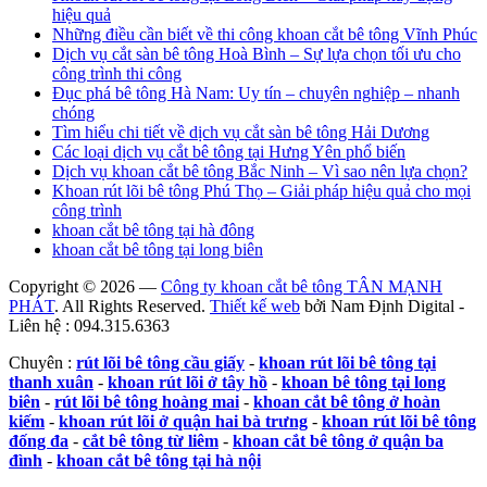
hiệu quả
Những điều cần biết về thi công khoan cắt bê tông Vĩnh Phúc
Dịch vụ cắt sàn bê tông Hoà Bình – Sự lựa chọn tối ưu cho
công trình thi công
Đục phá bê tông Hà Nam: Uy tín – chuyên nghiệp – nhanh
chóng
Tìm hiểu chi tiết về dịch vụ cắt sàn bê tông Hải Dương
Các loại dịch vụ cắt bê tông tại Hưng Yên phổ biến
Dịch vụ khoan cắt bê tông Bắc Ninh – Vì sao nên lựa chọn?
Khoan rút lõi bê tông Phú Thọ – Giải pháp hiệu quả cho mọi
công trình
khoan cắt bê tông tại hà đông
khoan cắt bê tông tại long biên
Copyright © 2026 —
Công ty khoan cắt bê tông TÂN MẠNH
PHÁT
. All Rights Reserved.
Thiết kế web
bởi Nam Định Digital -
Liên hệ : 094.315.6363
Chuyên :
rút lõi bê tông cầu giấy
-
khoan rút lõi bê tông tại
thanh xuân
-
khoan rút lõi ở tây hồ
-
khoan bê tông tại long
biên
-
rút lõi bê tông hoàng mai
-
khoan cắt bê tông ở hoàn
kiếm
-
khoan rút lõi ở quận hai bà trưng
-
khoan rút lõi bê tông
đống đa
-
cắt bê tông từ liêm
-
khoan cắt bê tông ở quận ba
đình
-
khoan cắt bê tông tại hà nội