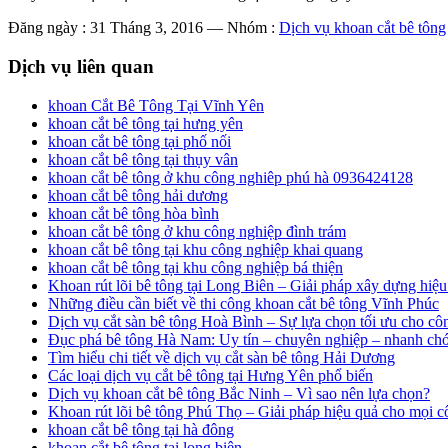
Đăng ngày : 31 Tháng 3, 2016
—
Nhóm :
Dịch vụ khoan cắt bê tông
Dịch vụ liên quan
khoan Cắt Bê Tông Tại Vĩnh Yên
khoan cắt bê tông tại hưng yên
khoan cắt bê tông tại phố nối
khoan cắt bê tông tại thụy vân
khoan cắt bê tông ở khu công nghiêp phú hà 0936424128
khoan cắt bê tông hải dương
khoan cắt bê tông hòa bình
khoan cắt bê tông ở khu công nghiệp đình trám
khoan cắt bê tông tại khu công nghiệp khai quang
khoan cắt bê tông tại khu công nghiệp bá thiện
Khoan rút lõi bê tông tại Long Biên – Giải pháp xây dựng hiệu
Những điều cần biết về thi công khoan cắt bê tông Vĩnh Phúc
Dịch vụ cắt sàn bê tông Hoà Bình – Sự lựa chọn tối ưu cho côn
Đục phá bê tông Hà Nam: Uy tín – chuyên nghiệp – nhanh ch
Tìm hiểu chi tiết về dịch vụ cắt sàn bê tông Hải Dương
Các loại dịch vụ cắt bê tông tại Hưng Yên phổ biến
Dịch vụ khoan cắt bê tông Bắc Ninh – Vì sao nên lựa chọn?
Khoan rút lõi bê tông Phú Thọ – Giải pháp hiệu quả cho mọi c
khoan cắt bê tông tại hà đông
khoan cắt bê tông tại long biên