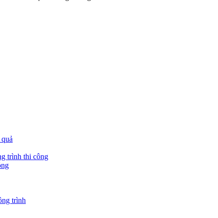
 quả
g trình thi công
óng
ông trình