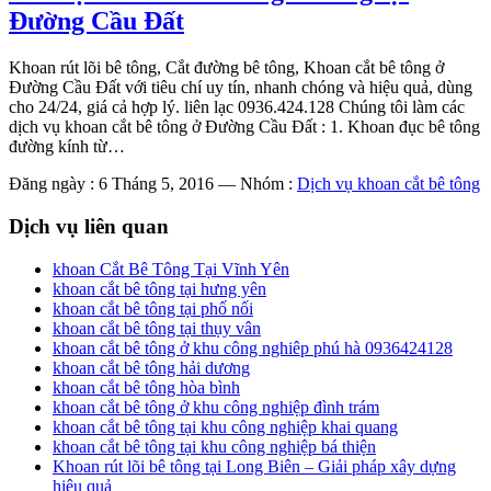
Đường Cầu Đất
Khoan rút lõi bê tông, Cắt đường bê tông, Khoan cắt bê tông ở
Đường Cầu Đất với tiêu chí uy tín, nhanh chóng và hiệu quả, dùng
cho 24/24, giá cả hợp lý. liên lạc 0936.424.128 Chúng tôi làm các
dịch vụ khoan cắt bê tông ở Đường Cầu Đất : 1. Khoan đục bê tông
đường kính từ…
Đăng ngày : 6 Tháng 5, 2016
—
Nhóm :
Dịch vụ khoan cắt bê tông
Dịch vụ liên quan
khoan Cắt Bê Tông Tại Vĩnh Yên
khoan cắt bê tông tại hưng yên
khoan cắt bê tông tại phố nối
khoan cắt bê tông tại thụy vân
khoan cắt bê tông ở khu công nghiêp phú hà 0936424128
khoan cắt bê tông hải dương
khoan cắt bê tông hòa bình
khoan cắt bê tông ở khu công nghiệp đình trám
khoan cắt bê tông tại khu công nghiệp khai quang
khoan cắt bê tông tại khu công nghiệp bá thiện
Khoan rút lõi bê tông tại Long Biên – Giải pháp xây dựng
hiệu quả