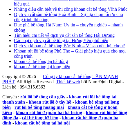
hiệu quả
Những điều cần biết về thi công khoan cắt bê tông Vĩnh Phúc
Dịch vụ cắt sàn bê tông Hoà Bình – Sự lựa chọn tối ưu cho
công trình thi công
Đục phá bê tông Hà Nam: Uy tín – chuyên nghiệp – nhanh
chóng
Tìm hiểu chi tiết về dịch vụ cắt sàn bê tông Hải Dương
Các loại dịch vụ cắt bê tông tại Hưng Yên phổ biến
Dịch vụ khoan cắt bê tông Bắc Ninh – Vì sao nên lựa chọn?
Khoan rút lõi bê tông Phú Thọ – Giải pháp hiệu quả cho mọi
công trình
khoan cắt bê tông tại hà đông
khoan cắt bê tông tại long biên
Copyright © 2026 —
Công ty khoan cắt bê tông TÂN MẠNH
PHÁT
. All Rights Reserved.
Thiết kế web
bởi Nam Định Digital -
Liên hệ : 094.315.6363
Chuyên :
rút lõi bê tông cầu giấy
-
khoan rút lõi bê tông tại
thanh xuân
-
khoan rút lõi ở tây hồ
-
khoan bê tông tại long
biên
-
rút lõi bê tông hoàng mai
-
khoan cắt bê tông ở hoàn
kiếm
-
khoan rút lõi ở quận hai bà trưng
-
khoan rút lõi bê tông
đống đa
-
cắt bê tông từ liêm
-
khoan cắt bê tông ở quận ba
đình
-
khoan cắt bê tông tại hà nội