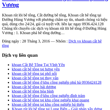
Vương
Khoan rút lõi bê tông, Cắt đường bê tông, Khoan cắt bê tông tại
Đường Hùng Vương với phương châm uy tín, nhanh chóng và hiệu
quả, dùng cho 24/24, giá cả tuyệt vời. liên lạc ngay 0936.424.128
Chúng tôi chuyên các dịch vụ khoan rút lõi bê tông ở Đường Hùng
Vương : 1. Khoan phá bê tông đường…
Đăng ngày : 28 Tháng 3, 2016
—
Nhóm :
Dịch vụ khoan cắt bê
tông
Dịch vụ liên quan
khoan Cắt Bê Tông Tại Vĩnh Yên
khoan cắt bê tông tại hưng yên
khoan cắt bê tông tại phố nối
khoan cắt bê tông tại thụy vân
khoan cắt bê tông ở khu công nghiêp phú hà 0936424128
khoan cắt bê tông hải dương
khoan cắt bê tông hòa bình
khoan cắt bê tông ở khu công nghiệp đình trám
khoan cắt bê tông tại khu công nghiệp khai quang
khoan cắt bê tông tại khu công nghiệp bá thiện
Khoan rút lõi bê tông tại Long Biên – Giải pháp xây dựng