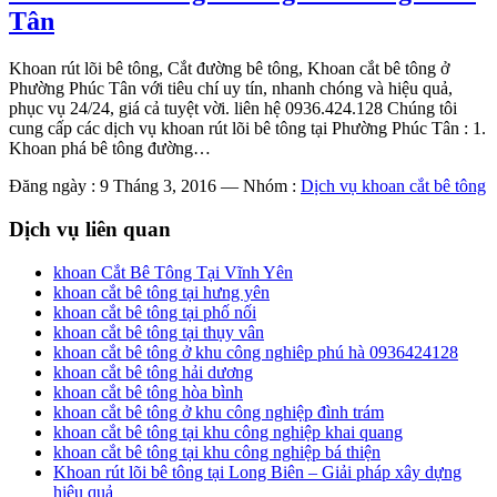
Tân
Khoan rút lõi bê tông, Cắt đường bê tông, Khoan cắt bê tông ở
Phường Phúc Tân với tiêu chí uy tín, nhanh chóng và hiệu quả,
phục vụ 24/24, giá cả tuyệt vời. liên hệ 0936.424.128 Chúng tôi
cung cấp các dịch vụ khoan rút lõi bê tông tại Phường Phúc Tân : 1.
Khoan phá bê tông đường…
Đăng ngày : 9 Tháng 3, 2016
—
Nhóm :
Dịch vụ khoan cắt bê tông
Dịch vụ liên quan
khoan Cắt Bê Tông Tại Vĩnh Yên
khoan cắt bê tông tại hưng yên
khoan cắt bê tông tại phố nối
khoan cắt bê tông tại thụy vân
khoan cắt bê tông ở khu công nghiêp phú hà 0936424128
khoan cắt bê tông hải dương
khoan cắt bê tông hòa bình
khoan cắt bê tông ở khu công nghiệp đình trám
khoan cắt bê tông tại khu công nghiệp khai quang
khoan cắt bê tông tại khu công nghiệp bá thiện
Khoan rút lõi bê tông tại Long Biên – Giải pháp xây dựng
hiệu quả