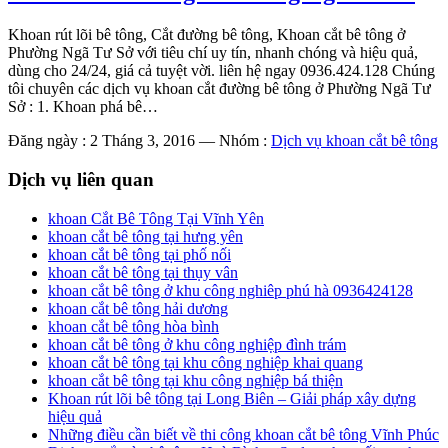
Khoan rút lõi bê tông, Cắt đường bê tông, Khoan cắt bê tông ở
Phường Ngã Tư Sở với tiêu chí uy tín, nhanh chóng và hiệu quả,
dùng cho 24/24, giá cả tuyệt vời. liên hệ ngay 0936.424.128 Chúng
tôi chuyên các dịch vụ khoan cắt đường bê tông ở Phường Ngã Tư
Sở : 1. Khoan phá bê…
Đăng ngày : 2 Tháng 3, 2016
—
Nhóm :
Dịch vụ khoan cắt bê tông
Dịch vụ liên quan
khoan Cắt Bê Tông Tại Vĩnh Yên
khoan cắt bê tông tại hưng yên
khoan cắt bê tông tại phố nối
khoan cắt bê tông tại thụy vân
khoan cắt bê tông ở khu công nghiêp phú hà 0936424128
khoan cắt bê tông hải dương
khoan cắt bê tông hòa bình
khoan cắt bê tông ở khu công nghiệp đình trám
khoan cắt bê tông tại khu công nghiệp khai quang
khoan cắt bê tông tại khu công nghiệp bá thiện
Khoan rút lõi bê tông tại Long Biên – Giải pháp xây dựng
hiệu quả
Những điều cần biết về thi công khoan cắt bê tông Vĩnh Phúc