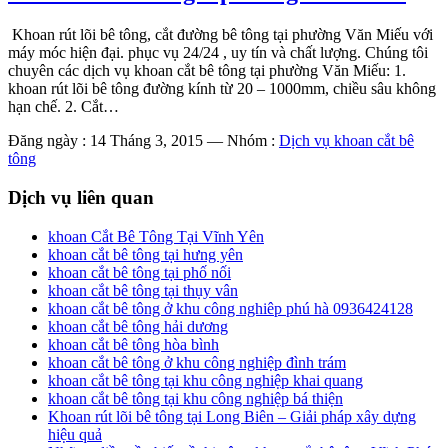
Khoan rút lõi bê tông, cắt đường bê tông tại phường Văn Miếu với
máy móc hiện đại. phục vụ 24/24 , uy tín và chất lượng. Chúng tôi
chuyên các dịch vụ khoan cắt bê tông tại phường Văn Miếu: 1.
khoan rút lõi bê tông đường kính từ 20 – 1000mm, chiều sâu không
hạn chế. 2. Cắt…
Đăng ngày : 14 Tháng 3, 2015
—
Nhóm :
Dịch vụ khoan cắt bê
tông
Dịch vụ liên quan
khoan Cắt Bê Tông Tại Vĩnh Yên
khoan cắt bê tông tại hưng yên
khoan cắt bê tông tại phố nối
khoan cắt bê tông tại thụy vân
khoan cắt bê tông ở khu công nghiêp phú hà 0936424128
khoan cắt bê tông hải dương
khoan cắt bê tông hòa bình
khoan cắt bê tông ở khu công nghiệp đình trám
khoan cắt bê tông tại khu công nghiệp khai quang
khoan cắt bê tông tại khu công nghiệp bá thiện
Khoan rút lõi bê tông tại Long Biên – Giải pháp xây dựng
hiệu quả