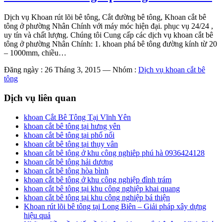
Dịch vụ Khoan rút lõi bê tông, Cắt đường bê tông, Khoan cắt bê
tông ở phường Nhân Chính với máy móc hiện đại. phục vụ 24/24 ,
uy tín và chất lượng. Chúng tôi Cung cấp các dịch vụ khoan cắt bê
tông ở phường Nhân Chính: 1. khoan phá bê tông đường kính từ 20
– 1000mm, chiều…
Đăng ngày : 26 Tháng 3, 2015
—
Nhóm :
Dịch vụ khoan cắt bê
tông
Dịch vụ liên quan
khoan Cắt Bê Tông Tại Vĩnh Yên
khoan cắt bê tông tại hưng yên
khoan cắt bê tông tại phố nối
khoan cắt bê tông tại thụy vân
khoan cắt bê tông ở khu công nghiêp phú hà 0936424128
khoan cắt bê tông hải dương
khoan cắt bê tông hòa bình
khoan cắt bê tông ở khu công nghiệp đình trám
khoan cắt bê tông tại khu công nghiệp khai quang
khoan cắt bê tông tại khu công nghiệp bá thiện
Khoan rút lõi bê tông tại Long Biên – Giải pháp xây dựng
hiệu quả