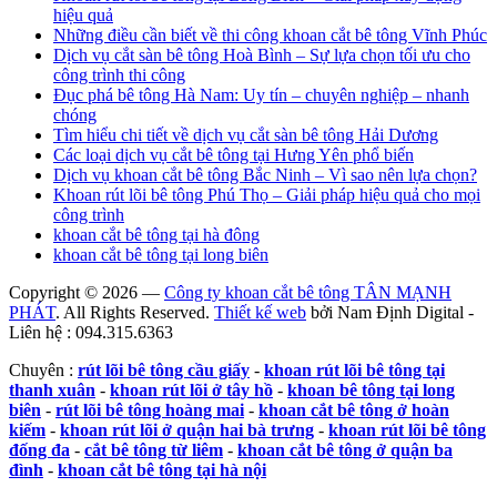
hiệu quả
Những điều cần biết về thi công khoan cắt bê tông Vĩnh Phúc
Dịch vụ cắt sàn bê tông Hoà Bình – Sự lựa chọn tối ưu cho
công trình thi công
Đục phá bê tông Hà Nam: Uy tín – chuyên nghiệp – nhanh
chóng
Tìm hiểu chi tiết về dịch vụ cắt sàn bê tông Hải Dương
Các loại dịch vụ cắt bê tông tại Hưng Yên phổ biến
Dịch vụ khoan cắt bê tông Bắc Ninh – Vì sao nên lựa chọn?
Khoan rút lõi bê tông Phú Thọ – Giải pháp hiệu quả cho mọi
công trình
khoan cắt bê tông tại hà đông
khoan cắt bê tông tại long biên
Copyright © 2026 —
Công ty khoan cắt bê tông TÂN MẠNH
PHÁT
. All Rights Reserved.
Thiết kế web
bởi Nam Định Digital -
Liên hệ : 094.315.6363
Chuyên :
rút lõi bê tông cầu giấy
-
khoan rút lõi bê tông tại
thanh xuân
-
khoan rút lõi ở tây hồ
-
khoan bê tông tại long
biên
-
rút lõi bê tông hoàng mai
-
khoan cắt bê tông ở hoàn
kiếm
-
khoan rút lõi ở quận hai bà trưng
-
khoan rút lõi bê tông
đống đa
-
cắt bê tông từ liêm
-
khoan cắt bê tông ở quận ba
đình
-
khoan cắt bê tông tại hà nội