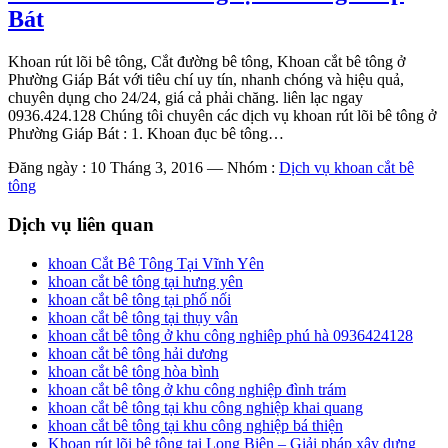
Bát
Khoan rút lõi bê tông, Cắt đường bê tông, Khoan cắt bê tông ở
Phường Giáp Bát với tiêu chí uy tín, nhanh chóng và hiệu quả,
chuyên dụng cho 24/24, giá cả phải chăng. liên lạc ngay
0936.424.128 Chúng tôi chuyên các dịch vụ khoan rút lõi bê tông ở
Phường Giáp Bát : 1. Khoan đục bê tông…
Đăng ngày : 10 Tháng 3, 2016
—
Nhóm :
Dịch vụ khoan cắt bê
tông
Dịch vụ liên quan
khoan Cắt Bê Tông Tại Vĩnh Yên
khoan cắt bê tông tại hưng yên
khoan cắt bê tông tại phố nối
khoan cắt bê tông tại thụy vân
khoan cắt bê tông ở khu công nghiêp phú hà 0936424128
khoan cắt bê tông hải dương
khoan cắt bê tông hòa bình
khoan cắt bê tông ở khu công nghiệp đình trám
khoan cắt bê tông tại khu công nghiệp khai quang
khoan cắt bê tông tại khu công nghiệp bá thiện
Khoan rút lõi bê tông tại Long Biên – Giải pháp xây dựng