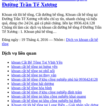
Đường Trần Tế Xương
Khoan rút lõi bê tông, Cắt đường bê tông, Khoan cắt bê tông tại
Đường Trần Tế Xương với tiêu chí uy tín, nhanh chóng và hiệu
quả, dùng cho 24/24, giá cả phải chăng. liên lạc 0936.424.128
Chúng tôi làm các dịch vụ khoan cắt đường bê tông ở Đường Trần
Tế Xương : 1. Khoan phá bê tông…
Đăng ngày : 19 Tháng 4, 2016
—
Nhóm :
Dịch vụ khoan cắt bê
tông
Dịch vụ liên quan
khoan Cắt Bê Tông Tại Vĩnh Yên
khoan cắt bê tông tại hưng yên
khoan cắt bê tông tại phố nối
khoan cắt bê tông tại thụy vân
khoan cắt bê tông ở khu công nghiêp phú hà 0936424128
khoan cắt bê tông hải dương
khoan cắt bê tông hòa bình
khoan cắt bê tông ở khu công nghiệp đình trám
khoan cắt bê tông tại khu công nghiệp khai quang
khoan cắt bê tông tại khu công nghiệp bá thiện
Khoan rút lõi bê tông tại Long Biên – Giải pháp xây dựng