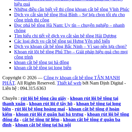
hiệu quả
Những điều cần biết về thi công khoan cắt bê tông Vĩnh Phúc
Dịch vụ cắt sàn bê tông Hoà Bình – Sự lựa chọn tối ưu cho
công trình thi công
Đục phá bê tông Hà Nam: Uy tín – chuyên nghiệp – nhanh
chóng
Tìm hiểu chi tiết về dịch vụ cắt sàn bê tông Hải Dương
Các loại dịch vụ cắt bê tông tại Hưng Yên phổ biến
Dịch vụ khoan cắt bê tông Bắc Ninh – Vì sao nên lựa chọn?
Khoan rút lõi bê tông Phú Thọ – Giải pháp hiệu quả cho mọi
công trình
khoan cắt bê tông tại hà đông
khoan cắt bê tông tại long biên
Copyright © 2026 —
Công ty khoan cắt bê tông TÂN MẠNH
PHÁT
. All Rights Reserved.
Thiết kế web
bởi Nam Định Digital -
Liên hệ : 094.315.6363
Chuyên :
rút lõi bê tông cầu giấy
-
khoan rút lõi bê tông tại
thanh xuân
-
khoan rút lõi ở tây hồ
-
khoan bê tông tại long
biên
-
rút lõi bê tông hoàng mai
-
khoan cắt bê tông ở hoàn
kiếm
-
khoan rút lõi ở quận hai bà trưng
-
khoan rút lõi bê tông
đống đa
-
cắt bê tông từ liêm
-
khoan cắt bê tông ở quận ba
đình
-
khoan cắt bê tông tại hà nội