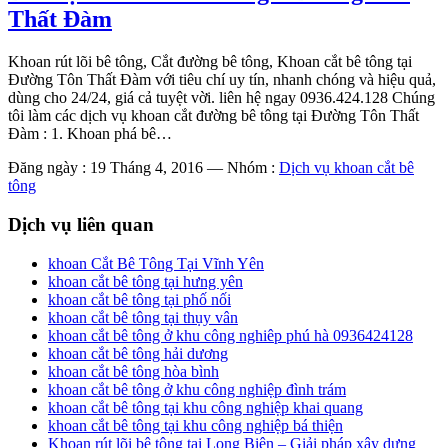
Thất Đàm
Khoan rút lõi bê tông, Cắt đường bê tông, Khoan cắt bê tông tại
Đường Tôn Thất Đàm với tiêu chí uy tín, nhanh chóng và hiệu quả,
dùng cho 24/24, giá cả tuyệt vời. liên hệ ngay 0936.424.128 Chúng
tôi làm các dịch vụ khoan cắt đường bê tông tại Đường Tôn Thất
Đàm : 1. Khoan phá bê…
Đăng ngày : 19 Tháng 4, 2016
—
Nhóm :
Dịch vụ khoan cắt bê
tông
Dịch vụ liên quan
khoan Cắt Bê Tông Tại Vĩnh Yên
khoan cắt bê tông tại hưng yên
khoan cắt bê tông tại phố nối
khoan cắt bê tông tại thụy vân
khoan cắt bê tông ở khu công nghiêp phú hà 0936424128
khoan cắt bê tông hải dương
khoan cắt bê tông hòa bình
khoan cắt bê tông ở khu công nghiệp đình trám
khoan cắt bê tông tại khu công nghiệp khai quang
khoan cắt bê tông tại khu công nghiệp bá thiện
Khoan rút lõi bê tông tại Long Biên – Giải pháp xây dựng