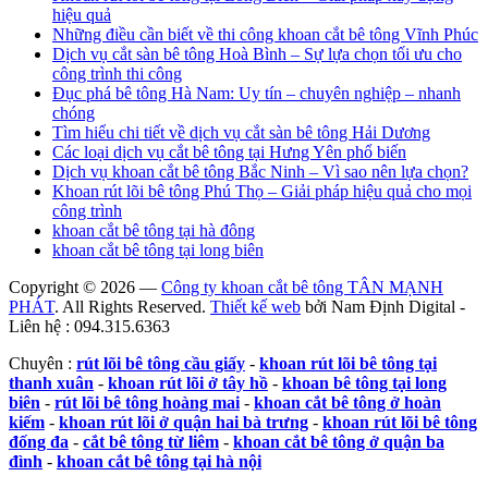
hiệu quả
Những điều cần biết về thi công khoan cắt bê tông Vĩnh Phúc
Dịch vụ cắt sàn bê tông Hoà Bình – Sự lựa chọn tối ưu cho
công trình thi công
Đục phá bê tông Hà Nam: Uy tín – chuyên nghiệp – nhanh
chóng
Tìm hiểu chi tiết về dịch vụ cắt sàn bê tông Hải Dương
Các loại dịch vụ cắt bê tông tại Hưng Yên phổ biến
Dịch vụ khoan cắt bê tông Bắc Ninh – Vì sao nên lựa chọn?
Khoan rút lõi bê tông Phú Thọ – Giải pháp hiệu quả cho mọi
công trình
khoan cắt bê tông tại hà đông
khoan cắt bê tông tại long biên
Copyright © 2026 —
Công ty khoan cắt bê tông TÂN MẠNH
PHÁT
. All Rights Reserved.
Thiết kế web
bởi Nam Định Digital -
Liên hệ : 094.315.6363
Chuyên :
rút lõi bê tông cầu giấy
-
khoan rút lõi bê tông tại
thanh xuân
-
khoan rút lõi ở tây hồ
-
khoan bê tông tại long
biên
-
rút lõi bê tông hoàng mai
-
khoan cắt bê tông ở hoàn
kiếm
-
khoan rút lõi ở quận hai bà trưng
-
khoan rút lõi bê tông
đống đa
-
cắt bê tông từ liêm
-
khoan cắt bê tông ở quận ba
đình
-
khoan cắt bê tông tại hà nội