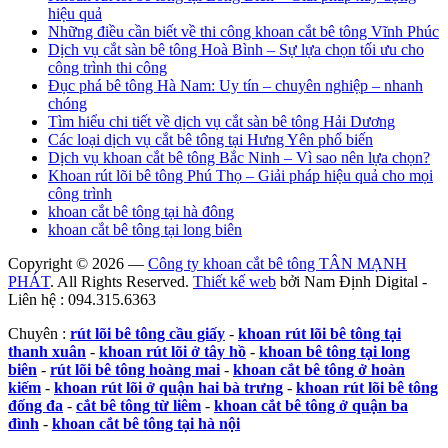
hiệu quả
Những điều cần biết về thi công khoan cắt bê tông Vĩnh Phúc
Dịch vụ cắt sàn bê tông Hoà Bình – Sự lựa chọn tối ưu cho
công trình thi công
Đục phá bê tông Hà Nam: Uy tín – chuyên nghiệp – nhanh
chóng
Tìm hiểu chi tiết về dịch vụ cắt sàn bê tông Hải Dương
Các loại dịch vụ cắt bê tông tại Hưng Yên phổ biến
Dịch vụ khoan cắt bê tông Bắc Ninh – Vì sao nên lựa chọn?
Khoan rút lõi bê tông Phú Thọ – Giải pháp hiệu quả cho mọi
công trình
khoan cắt bê tông tại hà đông
khoan cắt bê tông tại long biên
Copyright © 2026 —
Công ty khoan cắt bê tông TÂN MẠNH
PHÁT
. All Rights Reserved.
Thiết kế web
bởi Nam Định Digital -
Liên hệ : 094.315.6363
Chuyên :
rút lõi bê tông cầu giấy
-
khoan rút lõi bê tông tại
thanh xuân
-
khoan rút lõi ở tây hồ
-
khoan bê tông tại long
biên
-
rút lõi bê tông hoàng mai
-
khoan cắt bê tông ở hoàn
kiếm
-
khoan rút lõi ở quận hai bà trưng
-
khoan rút lõi bê tông
đống đa
-
cắt bê tông từ liêm
-
khoan cắt bê tông ở quận ba
đình
-
khoan cắt bê tông tại hà nội