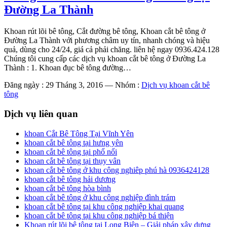
Đường La Thành
Khoan rút lõi bê tông, Cắt đường bê tông, Khoan cắt bê tông ở
Đường La Thành với phương châm uy tín, nhanh chóng và hiệu
quả, dùng cho 24/24, giá cả phải chăng. liên hệ ngay 0936.424.128
Chúng tôi cung cấp các dịch vụ khoan cắt bê tông ở Đường La
Thành : 1. Khoan đục bê tông đường…
Đăng ngày : 29 Tháng 3, 2016
—
Nhóm :
Dịch vụ khoan cắt bê
tông
Dịch vụ liên quan
khoan Cắt Bê Tông Tại Vĩnh Yên
khoan cắt bê tông tại hưng yên
khoan cắt bê tông tại phố nối
khoan cắt bê tông tại thụy vân
khoan cắt bê tông ở khu công nghiêp phú hà 0936424128
khoan cắt bê tông hải dương
khoan cắt bê tông hòa bình
khoan cắt bê tông ở khu công nghiệp đình trám
khoan cắt bê tông tại khu công nghiệp khai quang
khoan cắt bê tông tại khu công nghiệp bá thiện
Khoan rút lõi bê tông tại Long Biên – Giải pháp xây dựng