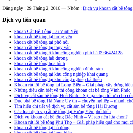
Đăng ngày : 29 Tháng 2, 2016
—
Nhóm :
Dịch vụ khoan cắt bê tông
Dịch vụ liên quan
khoan Cắt Bê Tông Tại Vĩnh Yên
khoan cắt bê tông tại hưng yên
khoan cắt bê tông tại phố nối
khoan cắt bê tông tại thụy vân
khoan cắt bê tông ở khu công nghiêp phú hà 0936424128
khoan cắt bê tông hải dương
khoan cắt bê tông hòa bình
khoan cắt bê tông ở khu công nghiệp đình trám
khoan cắt bê tông tại khu công nghiệp khai quang
khoan cắt bê tông tại khu công nghiệp bá thiện
Khoan rút lõi bê tông tại Long Biên – Giải pháp xây dựng hiệu
Những điều cần biết về thi công khoan cắt bê tông Vĩnh Phúc
Dịch vụ cắt sàn bê tông Hoà Bình – Sự lựa chọn tối ưu cho côn
Đục phá bê tông Hà Nam: Uy tín – chuyên nghiệp – nhanh ch
Tìm hiểu chi tiết về dịch vụ cắt sàn bê tông Hải Dương
Các loại dịch vụ cắt bê tông tại Hưng Yên phổ biến
Dịch vụ khoan cắt bê tông Bắc Ninh – Vì sao nên lựa chọn?
Khoan rút lõi bê tông Phú Thọ – Giải pháp hiệu quả cho mọi c
khoan cắt bê tông tại hà đông
khoan cắt bê tông tại long biên