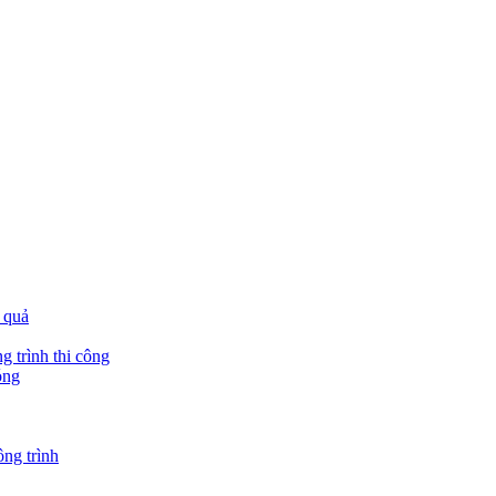
 quả
g trình thi công
óng
ông trình