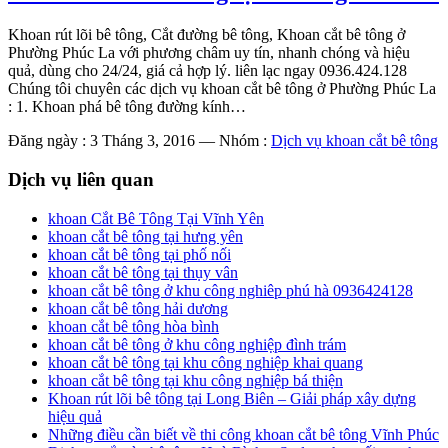
Khoan rút lõi bê tông, Cắt đường bê tông, Khoan cắt bê tông ở
Phường Phúc La với phương châm uy tín, nhanh chóng và hiệu
quả, dùng cho 24/24, giá cả hợp lý. liên lạc ngay 0936.424.128
Chúng tôi chuyên các dịch vụ khoan cắt bê tông ở Phường Phúc La
: 1. Khoan phá bê tông đường kính…
Đăng ngày : 3 Tháng 3, 2016
—
Nhóm :
Dịch vụ khoan cắt bê tông
Dịch vụ liên quan
khoan Cắt Bê Tông Tại Vĩnh Yên
khoan cắt bê tông tại hưng yên
khoan cắt bê tông tại phố nối
khoan cắt bê tông tại thụy vân
khoan cắt bê tông ở khu công nghiêp phú hà 0936424128
khoan cắt bê tông hải dương
khoan cắt bê tông hòa bình
khoan cắt bê tông ở khu công nghiệp đình trám
khoan cắt bê tông tại khu công nghiệp khai quang
khoan cắt bê tông tại khu công nghiệp bá thiện
Khoan rút lõi bê tông tại Long Biên – Giải pháp xây dựng
hiệu quả
Những điều cần biết về thi công khoan cắt bê tông Vĩnh Phúc