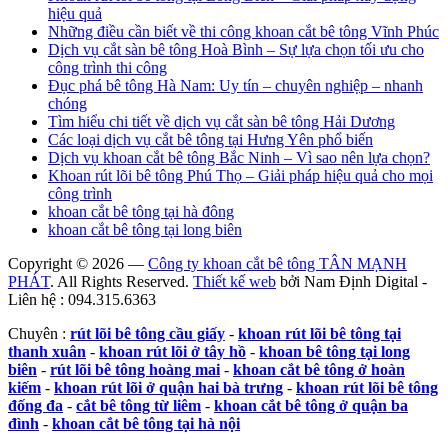
hiệu quả
Những điều cần biết về thi công khoan cắt bê tông Vĩnh Phúc
Dịch vụ cắt sàn bê tông Hoà Bình – Sự lựa chọn tối ưu cho
công trình thi công
Đục phá bê tông Hà Nam: Uy tín – chuyên nghiệp – nhanh
chóng
Tìm hiểu chi tiết về dịch vụ cắt sàn bê tông Hải Dương
Các loại dịch vụ cắt bê tông tại Hưng Yên phổ biến
Dịch vụ khoan cắt bê tông Bắc Ninh – Vì sao nên lựa chọn?
Khoan rút lõi bê tông Phú Thọ – Giải pháp hiệu quả cho mọi
công trình
khoan cắt bê tông tại hà đông
khoan cắt bê tông tại long biên
Copyright © 2026 —
Công ty khoan cắt bê tông TÂN MẠNH
PHÁT
. All Rights Reserved.
Thiết kế web
bởi Nam Định Digital -
Liên hệ : 094.315.6363
Chuyên :
rút lõi bê tông cầu giấy
-
khoan rút lõi bê tông tại
thanh xuân
-
khoan rút lõi ở tây hồ
-
khoan bê tông tại long
biên
-
rút lõi bê tông hoàng mai
-
khoan cắt bê tông ở hoàn
kiếm
-
khoan rút lõi ở quận hai bà trưng
-
khoan rút lõi bê tông
đống đa
-
cắt bê tông từ liêm
-
khoan cắt bê tông ở quận ba
đình
-
khoan cắt bê tông tại hà nội