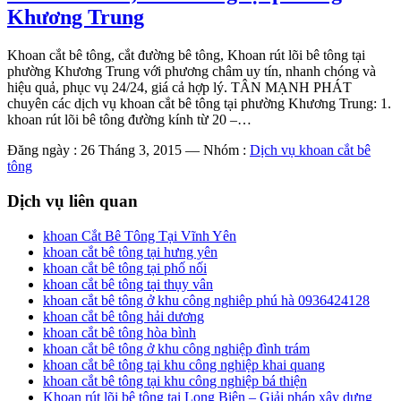
Khương Trung
Khoan cắt bê tông, cắt đường bê tông, Khoan rút lõi bê tông tại
phường Khương Trung với phương châm uy tín, nhanh chóng và
hiệu quả, phục vụ 24/24, giá cả hợp lý. TÂN MẠNH PHÁT
chuyên các dịch vụ khoan cắt bê tông tại phường Khương Trung: 1.
khoan rút lõi bê tông đường kính từ 20 –…
Đăng ngày : 26 Tháng 3, 2015
—
Nhóm :
Dịch vụ khoan cắt bê
tông
Dịch vụ liên quan
khoan Cắt Bê Tông Tại Vĩnh Yên
khoan cắt bê tông tại hưng yên
khoan cắt bê tông tại phố nối
khoan cắt bê tông tại thụy vân
khoan cắt bê tông ở khu công nghiêp phú hà 0936424128
khoan cắt bê tông hải dương
khoan cắt bê tông hòa bình
khoan cắt bê tông ở khu công nghiệp đình trám
khoan cắt bê tông tại khu công nghiệp khai quang
khoan cắt bê tông tại khu công nghiệp bá thiện
Khoan rút lõi bê tông tại Long Biên – Giải pháp xây dựng