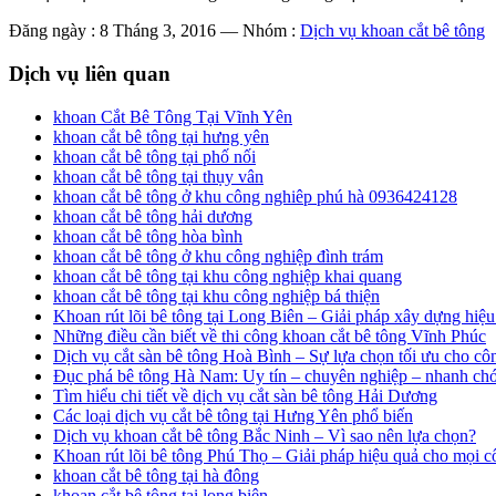
Đăng ngày : 8 Tháng 3, 2016
—
Nhóm :
Dịch vụ khoan cắt bê tông
Dịch vụ liên quan
khoan Cắt Bê Tông Tại Vĩnh Yên
khoan cắt bê tông tại hưng yên
khoan cắt bê tông tại phố nối
khoan cắt bê tông tại thụy vân
khoan cắt bê tông ở khu công nghiêp phú hà 0936424128
khoan cắt bê tông hải dương
khoan cắt bê tông hòa bình
khoan cắt bê tông ở khu công nghiệp đình trám
khoan cắt bê tông tại khu công nghiệp khai quang
khoan cắt bê tông tại khu công nghiệp bá thiện
Khoan rút lõi bê tông tại Long Biên – Giải pháp xây dựng hiệu
Những điều cần biết về thi công khoan cắt bê tông Vĩnh Phúc
Dịch vụ cắt sàn bê tông Hoà Bình – Sự lựa chọn tối ưu cho côn
Đục phá bê tông Hà Nam: Uy tín – chuyên nghiệp – nhanh ch
Tìm hiểu chi tiết về dịch vụ cắt sàn bê tông Hải Dương
Các loại dịch vụ cắt bê tông tại Hưng Yên phổ biến
Dịch vụ khoan cắt bê tông Bắc Ninh – Vì sao nên lựa chọn?
Khoan rút lõi bê tông Phú Thọ – Giải pháp hiệu quả cho mọi c
khoan cắt bê tông tại hà đông
khoan cắt bê tông tại long biên