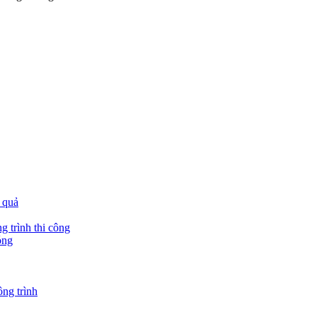
 quả
g trình thi công
óng
ông trình