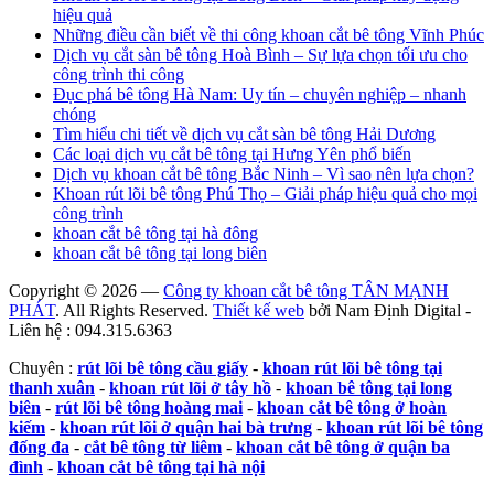
hiệu quả
Những điều cần biết về thi công khoan cắt bê tông Vĩnh Phúc
Dịch vụ cắt sàn bê tông Hoà Bình – Sự lựa chọn tối ưu cho
công trình thi công
Đục phá bê tông Hà Nam: Uy tín – chuyên nghiệp – nhanh
chóng
Tìm hiểu chi tiết về dịch vụ cắt sàn bê tông Hải Dương
Các loại dịch vụ cắt bê tông tại Hưng Yên phổ biến
Dịch vụ khoan cắt bê tông Bắc Ninh – Vì sao nên lựa chọn?
Khoan rút lõi bê tông Phú Thọ – Giải pháp hiệu quả cho mọi
công trình
khoan cắt bê tông tại hà đông
khoan cắt bê tông tại long biên
Copyright © 2026 —
Công ty khoan cắt bê tông TÂN MẠNH
PHÁT
. All Rights Reserved.
Thiết kế web
bởi Nam Định Digital -
Liên hệ : 094.315.6363
Chuyên :
rút lõi bê tông cầu giấy
-
khoan rút lõi bê tông tại
thanh xuân
-
khoan rút lõi ở tây hồ
-
khoan bê tông tại long
biên
-
rút lõi bê tông hoàng mai
-
khoan cắt bê tông ở hoàn
kiếm
-
khoan rút lõi ở quận hai bà trưng
-
khoan rút lõi bê tông
đống đa
-
cắt bê tông từ liêm
-
khoan cắt bê tông ở quận ba
đình
-
khoan cắt bê tông tại hà nội