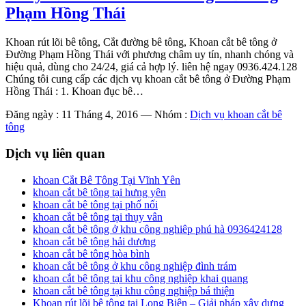
Phạm Hồng Thái
Khoan rút lõi bê tông, Cắt đường bê tông, Khoan cắt bê tông ở
Đường Phạm Hồng Thái với phương châm uy tín, nhanh chóng và
hiệu quả, dùng cho 24/24, giá cả hợp lý. liên hệ ngay 0936.424.128
Chúng tôi cung cấp các dịch vụ khoan cắt bê tông ở Đường Phạm
Hồng Thái : 1. Khoan đục bê…
Đăng ngày : 11 Tháng 4, 2016
—
Nhóm :
Dịch vụ khoan cắt bê
tông
Dịch vụ liên quan
khoan Cắt Bê Tông Tại Vĩnh Yên
khoan cắt bê tông tại hưng yên
khoan cắt bê tông tại phố nối
khoan cắt bê tông tại thụy vân
khoan cắt bê tông ở khu công nghiêp phú hà 0936424128
khoan cắt bê tông hải dương
khoan cắt bê tông hòa bình
khoan cắt bê tông ở khu công nghiệp đình trám
khoan cắt bê tông tại khu công nghiệp khai quang
khoan cắt bê tông tại khu công nghiệp bá thiện
Khoan rút lõi bê tông tại Long Biên – Giải pháp xây dựng