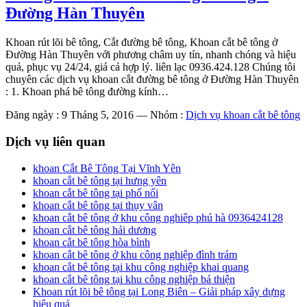
Đường Hàn Thuyên
Khoan rút lõi bê tông, Cắt đường bê tông, Khoan cắt bê tông ở
Đường Hàn Thuyên với phương châm uy tín, nhanh chóng và hiệu
quả, phục vụ 24/24, giá cả hợp lý. liên lạc 0936.424.128 Chúng tôi
chuyên các dịch vụ khoan cắt đường bê tông ở Đường Hàn Thuyên
: 1. Khoan phá bê tông đường kính…
Đăng ngày : 9 Tháng 5, 2016
—
Nhóm :
Dịch vụ khoan cắt bê tông
Dịch vụ liên quan
khoan Cắt Bê Tông Tại Vĩnh Yên
khoan cắt bê tông tại hưng yên
khoan cắt bê tông tại phố nối
khoan cắt bê tông tại thụy vân
khoan cắt bê tông ở khu công nghiêp phú hà 0936424128
khoan cắt bê tông hải dương
khoan cắt bê tông hòa bình
khoan cắt bê tông ở khu công nghiệp đình trám
khoan cắt bê tông tại khu công nghiệp khai quang
khoan cắt bê tông tại khu công nghiệp bá thiện
Khoan rút lõi bê tông tại Long Biên – Giải pháp xây dựng
hiệu quả