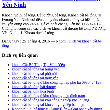
Yên Ninh
Khoan rút lõi bê tông, Cắt đường bê tông, Khoan cắt bê tông tại
Đường Yên Ninh với tiêu chí uy tín, nhanh chóng và hiệu quả,
chuyên dụng cho 24/24, giá cả phải chăng. liên hệ 0936.424.128
Chúng tôi cung cấp các dịch vụ khoan cắt đường bê tông ở Đường
Yên Ninh : 1. Khoan đục bê tông…
Đăng ngày : 25 Tháng 4, 2016
—
Nhóm :
Dịch vụ khoan cắt bê
tông
Dịch vụ liên quan
khoan Cắt Bê Tông Tại Vĩnh Yên
khoan cắt bê tông tại hưng yên
khoan cắt bê tông tại phố nối
khoan cắt bê tông tại thụy vân
khoan cắt bê tông ở khu công nghiêp phú hà 0936424128
khoan cắt bê tông hải dương
khoan cắt bê tông hòa bình
khoan cắt bê tông ở khu công nghiệp đình trám
khoan cắt bê tông tại khu công nghiệp khai quang
khoan cắt bê tông tại khu công nghiệp bá thiện
Khoan rút lõi bê tông tại Long Biên – Giải pháp xây dựng