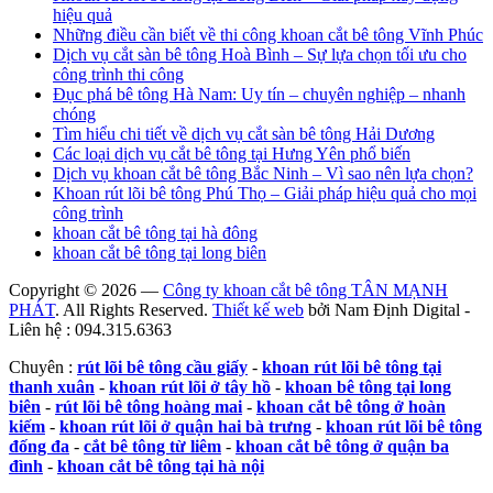
hiệu quả
Những điều cần biết về thi công khoan cắt bê tông Vĩnh Phúc
Dịch vụ cắt sàn bê tông Hoà Bình – Sự lựa chọn tối ưu cho
công trình thi công
Đục phá bê tông Hà Nam: Uy tín – chuyên nghiệp – nhanh
chóng
Tìm hiểu chi tiết về dịch vụ cắt sàn bê tông Hải Dương
Các loại dịch vụ cắt bê tông tại Hưng Yên phổ biến
Dịch vụ khoan cắt bê tông Bắc Ninh – Vì sao nên lựa chọn?
Khoan rút lõi bê tông Phú Thọ – Giải pháp hiệu quả cho mọi
công trình
khoan cắt bê tông tại hà đông
khoan cắt bê tông tại long biên
Copyright © 2026 —
Công ty khoan cắt bê tông TÂN MẠNH
PHÁT
. All Rights Reserved.
Thiết kế web
bởi Nam Định Digital -
Liên hệ : 094.315.6363
Chuyên :
rút lõi bê tông cầu giấy
-
khoan rút lõi bê tông tại
thanh xuân
-
khoan rút lõi ở tây hồ
-
khoan bê tông tại long
biên
-
rút lõi bê tông hoàng mai
-
khoan cắt bê tông ở hoàn
kiếm
-
khoan rút lõi ở quận hai bà trưng
-
khoan rút lõi bê tông
đống đa
-
cắt bê tông từ liêm
-
khoan cắt bê tông ở quận ba
đình
-
khoan cắt bê tông tại hà nội