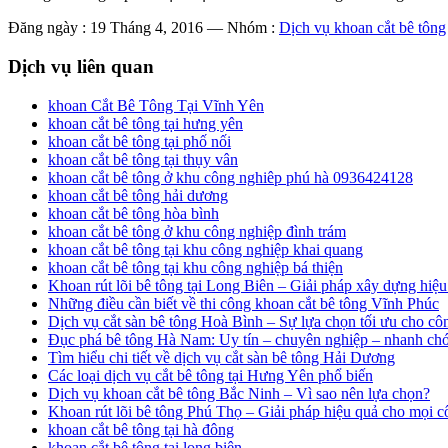
Đăng ngày : 19 Tháng 4, 2016
—
Nhóm :
Dịch vụ khoan cắt bê tông
Dịch vụ liên quan
khoan Cắt Bê Tông Tại Vĩnh Yên
khoan cắt bê tông tại hưng yên
khoan cắt bê tông tại phố nối
khoan cắt bê tông tại thụy vân
khoan cắt bê tông ở khu công nghiêp phú hà 0936424128
khoan cắt bê tông hải dương
khoan cắt bê tông hòa bình
khoan cắt bê tông ở khu công nghiệp đình trám
khoan cắt bê tông tại khu công nghiệp khai quang
khoan cắt bê tông tại khu công nghiệp bá thiện
Khoan rút lõi bê tông tại Long Biên – Giải pháp xây dựng hiệu
Những điều cần biết về thi công khoan cắt bê tông Vĩnh Phúc
Dịch vụ cắt sàn bê tông Hoà Bình – Sự lựa chọn tối ưu cho côn
Đục phá bê tông Hà Nam: Uy tín – chuyên nghiệp – nhanh ch
Tìm hiểu chi tiết về dịch vụ cắt sàn bê tông Hải Dương
Các loại dịch vụ cắt bê tông tại Hưng Yên phổ biến
Dịch vụ khoan cắt bê tông Bắc Ninh – Vì sao nên lựa chọn?
Khoan rút lõi bê tông Phú Thọ – Giải pháp hiệu quả cho mọi c
khoan cắt bê tông tại hà đông
khoan cắt bê tông tại long biên