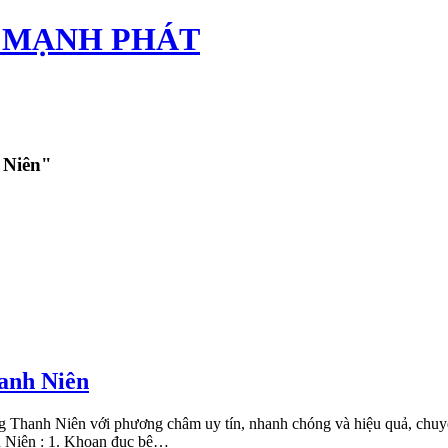
TÂN MẠNH PHÁT
 Niên"
hanh Niên
g Thanh Niên với phương châm uy tín, nhanh chóng và hiệu quả, chuyê
h Niên : 1. Khoan đục bê…