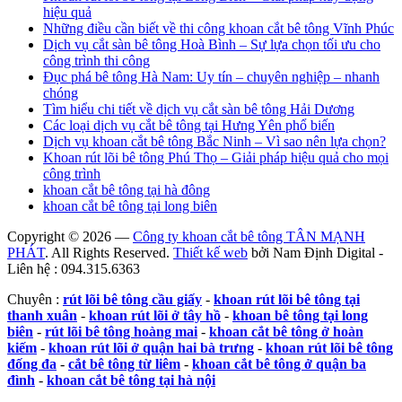
hiệu quả
Những điều cần biết về thi công khoan cắt bê tông Vĩnh Phúc
Dịch vụ cắt sàn bê tông Hoà Bình – Sự lựa chọn tối ưu cho
công trình thi công
Đục phá bê tông Hà Nam: Uy tín – chuyên nghiệp – nhanh
chóng
Tìm hiểu chi tiết về dịch vụ cắt sàn bê tông Hải Dương
Các loại dịch vụ cắt bê tông tại Hưng Yên phổ biến
Dịch vụ khoan cắt bê tông Bắc Ninh – Vì sao nên lựa chọn?
Khoan rút lõi bê tông Phú Thọ – Giải pháp hiệu quả cho mọi
công trình
khoan cắt bê tông tại hà đông
khoan cắt bê tông tại long biên
Copyright © 2026 —
Công ty khoan cắt bê tông TÂN MẠNH
PHÁT
. All Rights Reserved.
Thiết kế web
bởi Nam Định Digital -
Liên hệ : 094.315.6363
Chuyên :
rút lõi bê tông cầu giấy
-
khoan rút lõi bê tông tại
thanh xuân
-
khoan rút lõi ở tây hồ
-
khoan bê tông tại long
biên
-
rút lõi bê tông hoàng mai
-
khoan cắt bê tông ở hoàn
kiếm
-
khoan rút lõi ở quận hai bà trưng
-
khoan rút lõi bê tông
đống đa
-
cắt bê tông từ liêm
-
khoan cắt bê tông ở quận ba
đình
-
khoan cắt bê tông tại hà nội