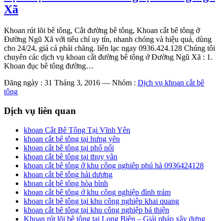
Xã
Khoan rút lõi bê tông, Cắt đường bê tông, Khoan cắt bê tông ở
Đường Ngũ Xã với tiêu chí uy tín, nhanh chóng và hiệu quả, dùng
cho 24/24, giá cả phải chăng. liên lạc ngay 0936.424.128 Chúng tôi
chuyên các dịch vụ khoan cắt đường bê tông ở Đường Ngũ Xã : 1.
Khoan đục bê tông đường…
Đăng ngày : 31 Tháng 3, 2016
—
Nhóm :
Dịch vụ khoan cắt bê
tông
Dịch vụ liên quan
khoan Cắt Bê Tông Tại Vĩnh Yên
khoan cắt bê tông tại hưng yên
khoan cắt bê tông tại phố nối
khoan cắt bê tông tại thụy vân
khoan cắt bê tông ở khu công nghiêp phú hà 0936424128
khoan cắt bê tông hải dương
khoan cắt bê tông hòa bình
khoan cắt bê tông ở khu công nghiệp đình trám
khoan cắt bê tông tại khu công nghiệp khai quang
khoan cắt bê tông tại khu công nghiệp bá thiện
Khoan rút lõi bê tông tại Long Biên – Giải pháp xây dựng